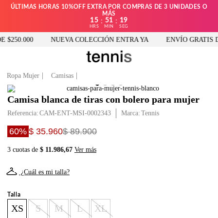
ÚLTIMAS HORAS 10%OFF EXTRA POR COMPRAS DE 3 UNIDADES O
MÁS
15
51
18
:
:
HRS
MIN
SEG
$250.000
NUEVA COLECCIÓN ENTRA YA
ENVÍO GRATIS DE
Ropa Mujer
Camisas
Camisa blanca de tiras con bolero para mujer
Referencia
:
CAM-ENT-MSI-0002343
Tennis
60%
$ 35.960
$ 89.900
3 cuotas de
$ 11.986,67
Ver más
¿Cuál es mi talla?
Talla
XS
S
M
L
XL