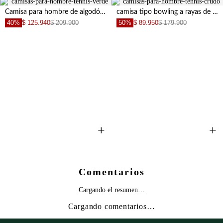
Camisa para hombre de algodón verde oliva regular fit con bolsillo de parche
camisa tipo bowling a rayas de acabado suave para hombre con acabado suave
40%
$ 125.940
$ 209.900
50%
$ 89.950
$ 179.900
+
+
+
Comentarios
Cargando el resumen…
Cargando comentarios…