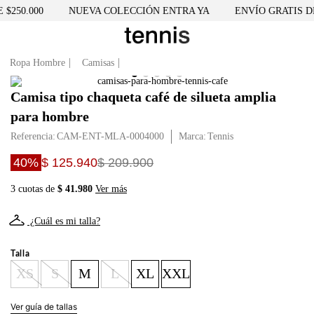
250.000
NUEVA COLECCIÓN ENTRA YA
ENVÍO GRATIS DES
Ropa Hombre
Camisas
Camisa tipo chaqueta café de silueta amplia
para hombre
Referencia
:
CAM-ENT-MLA-0004000
Tennis
40%
$ 125.940
$ 209.900
3 cuotas de
$ 41.980
Ver más
¿Cuál es mi talla?
Talla
XS
S
M
L
XL
XXL
Ver guía de tallas