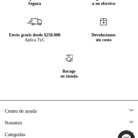
Segura
o en efectivo
Envío gratis desde $250.000
Devoluciones
Aplica TyC
sin costo
Recoge
en tienda
Centro de ayuda
Mis pedidos
Nosotros
Rastrea tu pedido
Acerca de Tennis
Categorías