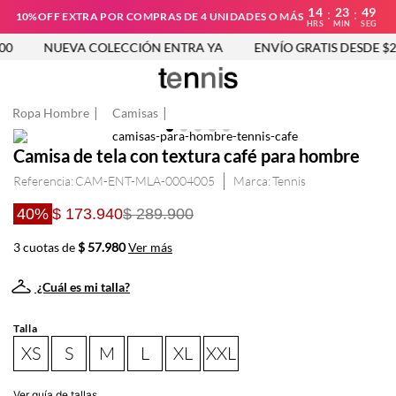
14
23
49
:
:
10%OFF EXTRA POR COMPRAS DE 4 UNIDADES O MÁS
HRS
MIN
SEG
0
NUEVA COLECCIÓN ENTRA YA
ENVÍO GRATIS DESDE $25
Ropa Hombre
Camisas
Camisa de tela con textura café para hombre
Referencia
:
CAM-ENT-MLA-0004005
Tennis
40%
$ 173.940
$ 289.900
3 cuotas de
$ 57.980
Ver más
¿Cuál es mi talla?
Talla
XS
S
M
L
XL
XXL
Ver guía de tallas