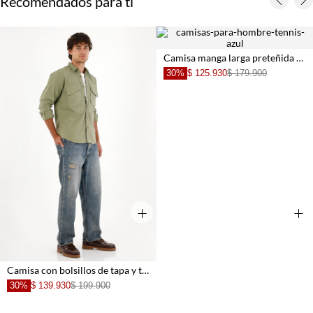
Recomendados para ti
Camisa manga larga preteñida azul con acabado mate para hombre
30%
$ 125.930
$ 179.900
+
+
Camisa con bolsillos de tapa y teñido overdye para hombre
30%
$ 139.930
$ 199.900