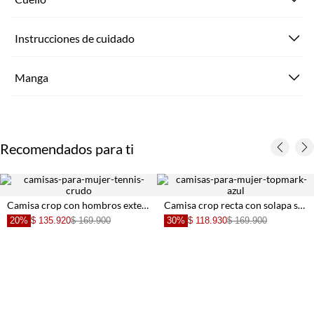
Instrucciones de cuidado
Manga
Recomendados para ti
Camisa crop con hombros extendidos en algodón marfil para mujer
Camisa crop recta con solapa sastre en lino viscosa azul cielo para mujer
20%
$ 135.920
$ 169.900
30%
$ 118.930
$ 169.900