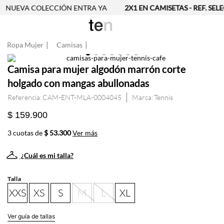
NUEVA COLECCIÓN ENTRA YA
2X1 EN CAMISETAS - REF. SEL
Ropa Mujer
Camisas
Camisa para mujer algodón marrón corte
holgado con mangas abullonadas
Referencia
:
CAM-ENT-MLA-0004045
Tennis
$ 159.900
3 cuotas de
$ 53.300
Ver más
¿Cuál es mi talla?
Talla
XXS
XS
S
M
L
XL
Ver guía de tallas