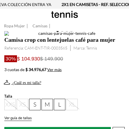
VA COLECCIÓN ENTRA YA
2X1 EN CAMISETAS - REF. SELECCIO
Ropa Mujer
Camisas
Camisa crop con lentejuelas café para mujer
Referencia
:
CAM-ENT-TIR-0003565
Tennis
30%
$ 104.930
$ 149.900
3 cuotas de
$ 34.976,67
Ver más
¿Cuál es mi talla?
Talla
XXS
XS
S
M
L
XL
Ver guía de tallas