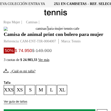
VA COLECCIÓN ENTRA YA
2X1 EN CAMISETAS - REF. SELEC
Ropa Mujer
Camisas
Camisa de animal print con bolero para mujer
Referencia
:
CAM-ENT-TIR-0004007
Tennis
50%
$ 74.950
$ 149.900
3 cuotas de
$ 24.983,33
Ver más
¿Cuál es mi talla?
Talla
XXS
XS
S
M
L
XL
Ver guía de tallas