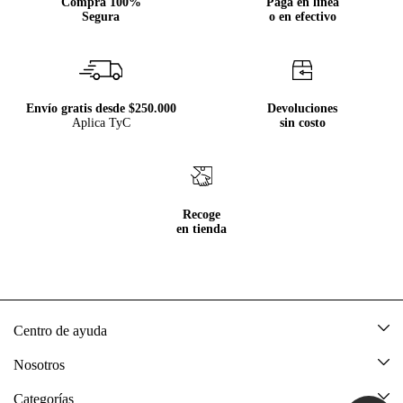
Compra 100%
Paga en línea
Segura
o en efectivo
Envío gratis desde $250.000
Devoluciones
Aplica TyC
sin costo
Recoge
en tienda
Centro de ayuda
Mis pedidos
Nosotros
Rastrea tu pedido
Acerca de Tennis
Categorías