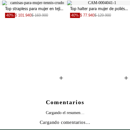
Top strapless para mujer en tejido suave beige entallado con botones asimétricos
Top halter para mujer de poliéster naranja corte crop con textura arrugada
40%
$ 101.940
$ 169.900
40%
$ 77.940
$ 129.900
+
+
Comentarios
Cargando el resumen…
Cargando comentarios…