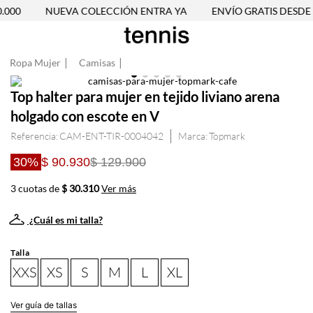
000
NUEVA COLECCIÓN ENTRA YA
ENVÍO GRATIS DESDE $
Ropa Mujer
Camisas
Top halter para mujer en tejido liviano arena
holgado con escote en V
Referencia
:
CAM-ENT-TIR-0004042
Topmark
30%
$ 90.930
$ 129.900
3 cuotas de
$ 30.310
Ver más
¿Cuál es mi talla?
Talla
XXS
XS
S
M
L
XL
Ver guía de tallas