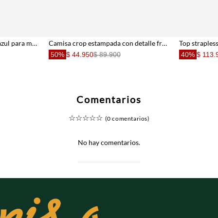
Camisa con transparencia azul para mujer
Camisa crop estampada con detalle fruncido para mujer
50%
$ 44.950
$ 89.900
40%
$ 113.
Comentarios
☆
☆
☆
☆
☆
(0 comentarios)
No hay comentarios.