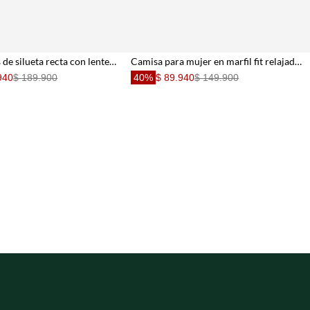
Top strapless de silueta recta con lentejuelas en beige para mujer
Camisa para mujer en marfil fit relajado con lazos frontales
940
$ 189.900
40%
$ 89.940
$ 149.900