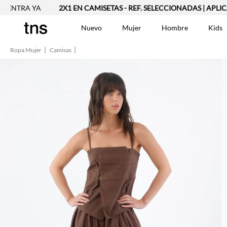
RA YA
2X1 EN CAMISETAS - REF. SELECCIONADAS | APLICAN TY
Nuevo
Mujer
Hombre
Kids
Ropa Mujer
Camisas
TÉRMINOS MÁS BUSCA
Vestidos
1
.
Blusas
2
.
Jeans Mujer
3
.
Chaleco
4
.
Falda
5
.
Vestido
6
.
Chaqueta
7
.
Short
8
.
Bermuda
9
.
Camisetas Mujer
10
.