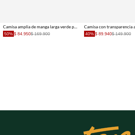
Camisa amplia de manga larga verde para mujer
50%
$ 84.950
$ 169.900
40%
$ 89.940
$ 149.900