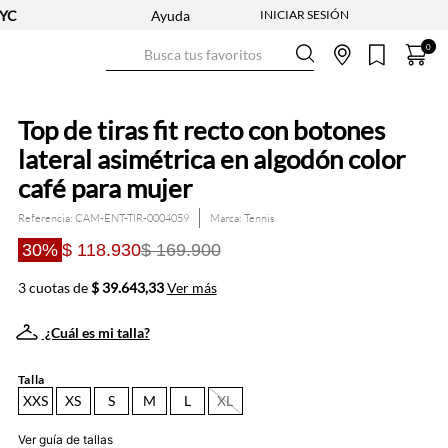
Ayuda
Busca tus favoritos
0
Top de tiras fit recto con botones
lateral asimétrica en algodón color
café para mujer
Referencia
:
CAM-ENT-TIR-0004059
Tennis
30%
$ 118.930
$ 169.900
3 cuotas de
$ 39.643,33
Ver más
¿Cuál es mi talla?
Talla
XXS
XS
S
M
L
XL
Ver guía de tallas