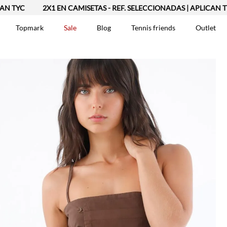
C
2X1 EN CAMISETAS - REF. SELECCIONADAS | APLICAN TYC
Topmark
Sale
Blog
Tennis friends
Outlet
DOS