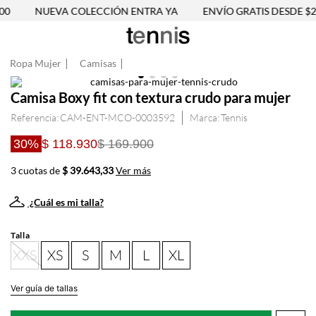
0
NUEVA COLECCIÓN ENTRA YA
ENVÍO GRATIS DESDE $25
Ropa Mujer
Camisas
Camisa Boxy fit con textura crudo para mujer
Referencia
:
CAM-ENT-MCO-0003592
Tennis
30%
$ 118.930
$ 169.900
3 cuotas de
$ 39.643,33
Ver más
¿Cuál es mi talla?
Talla
XXS
XS
S
M
L
XL
Ver guía de tallas