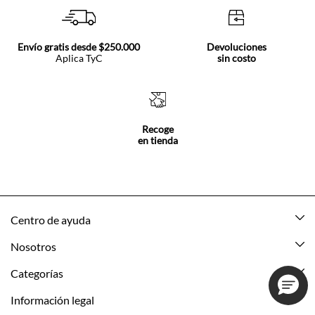
Envío gratis desde $250.000
Devoluciones
Aplica TyC
sin costo
Recoge
en tienda
Centro de ayuda
Mis pedidos
Nosotros
Rastrea tu pedido
Acerca de Tennis
Categorías
Devoluciones
Tennis Ecuador
Nuevo
Información legal
Mi cuenta