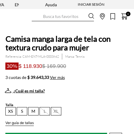
NVÍO GRATIS DESDE $250.000
Ayuda
Busca tus favoritos
0
Camisa manga larga de tela con
textura crudo para mujer
Referencia
:
CAM-ENT-MLA-0003642
Tennis
30%
$ 118.930
$ 169.900
3 cuotas de
$ 39.643,33
Ver más
¿Cuál es mi talla?
Talla
XS
S
M
L
XL
Ver guía de tallas