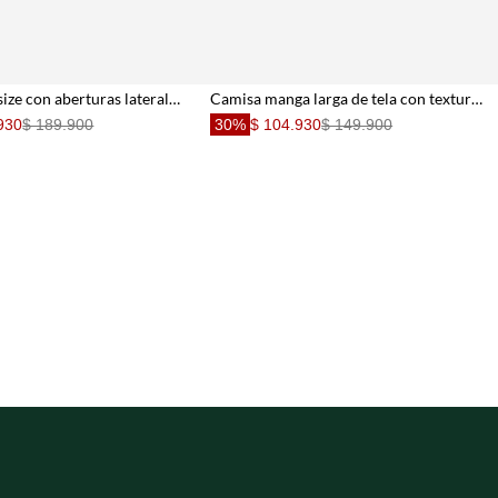
Camisa oversize con aberturas laterales en algodón beige para mujer
Camisa manga larga de tela con textura gris de silueta entallada para mujer
930
$ 189.900
30%
$ 104.930
$ 149.900