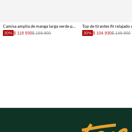
Camisa amplia de manga larga verde para mujer
30%
$ 118.930
$ 169.900
30%
$ 104.930
$ 149.900