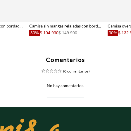
Top de tirantes fit relajado con bordado calado en algodón beige para mujer
Camisa sin mangas relajadas con bordado floral blanco para mujer
30%
$ 104.930
$ 149.900
30%
$ 132.
Comentarios
☆
☆
☆
☆
☆
(0 comentarios)
No hay comentarios.