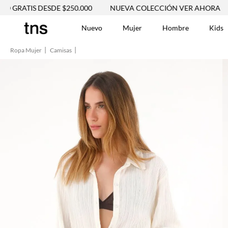
S DESDE $250.000
NUEVA COLECCIÓN VER AHORA
ENVÍO
Nuevo
Mujer
Hombre
Kids
Ropa Mujer
Camisas
TÉRMINOS MÁS BUSCA
Tshirts
1
.
Vestidos
2
.
Jeans Mujer
3
.
Blusas
4
.
Chaleco
5
.
Falda
6
.
Chaqueta
7
.
Vestido
8
.
Short
9
.
Camisetas Mujer
10
.