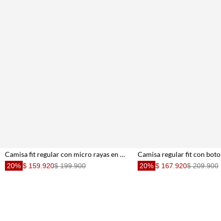
Camisa fit regular con micro rayas en algodón rosa para hombre
20%
$ 159.920
$ 199.900
20%
$ 167.920
$ 209.900