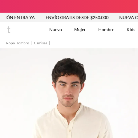
RA YA
ENVÍO GRATIS DESDE $250.000
NUEVA COLECCIÓN 
Nuevo
Mujer
Hombre
Kids
Ropa Hombre
Camisas
TÉRMINOS MÁS BUSCA
Vestidos
1
.
Blusas
2
.
Jeans Mujer
3
.
Chaleco
4
.
Falda
5
.
Vestido
6
.
Chaqueta
7
.
Short
8
.
Bermuda
9
.
Camisetas Mujer
10
.