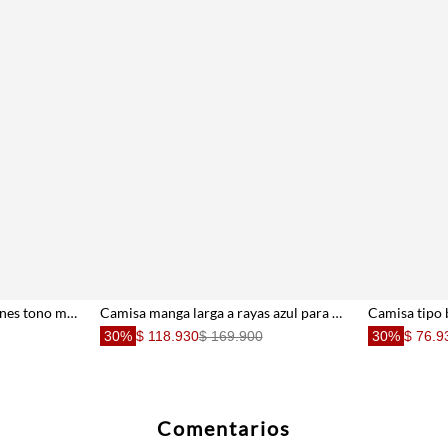
Camisa regular fit con botones tono madera en algodón café oscuro para hombre
Camisa manga larga a rayas azul para hombre
30%
$ 118.930
$ 169.900
30%
$ 76.9
Comentarios