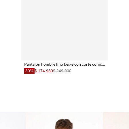
Pantalón hombre lino beige con corte cónico al tobillo
30%
$ 174.930
$ 249.900