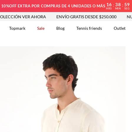
16
38
57
:
:
10%OFF EXTRA POR COMPRAS DE 4 UNIDADES O MÁS
HRS
MIN
SEG
VER AHORA
ENVÍO GRATIS DESDE $250.000
NUEVA COLEC
Topmark
Sale
Blog
Tennis friends
Outlet
DOS