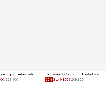
Camisa tipo bowling con estampado de chiles para hombre
Camisa en 100% lino con bordado café para hombre
30
$ 109.900
30%
$ 146.930
$ 209.900