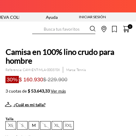
CIÓN ENTRA YA
ENVÍO GRATIS DESDE $250.000
Ayuda
Busca tus favoritos
0
Camisa en 100% lino crudo para
hombre
Referencia
:
CAM-ENT-MLA-0003708
Tennis
30%
$ 160.930
$ 229.900
3 cuotas de
$ 53.643,33
Ver más
¿Cuál es mi talla?
Talla
XS
S
M
L
XL
XXL