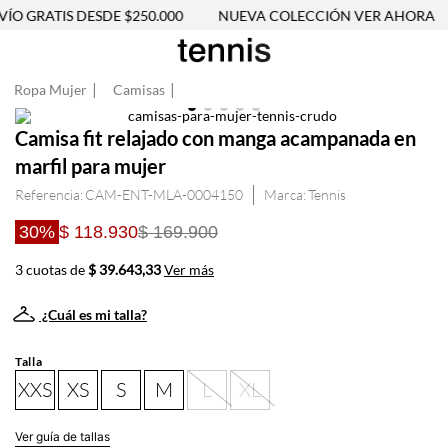
O GRATIS DESDE $250.000
NUEVA COLECCIÓN VER AHORA
Ropa Mujer
Camisas
Camisa fit relajado con manga acampanada en
marfil para mujer
Referencia
:
CAM-ENT-MLA-0004150
Tennis
30%
$ 118.930
$ 169.900
3 cuotas de
$ 39.643,33
Ver más
¿Cuál es mi talla?
Talla
XXS
XS
S
M
L
XL
Ver guía de tallas