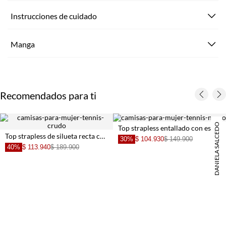
Instrucciones de cuidado
Manga
Recomendados para ti
DANIELA SALCEDO
Top strapless entallado con escote V en algodón negro para mujer
Top strapless de silueta recta con lentejuelas en beige para mujer
30%
$ 104.930
$ 149.900
40%
$ 113.940
$ 189.900