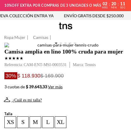
02
20
10
:
:
10%OFF EXTRA POR COMPRAS DE 3 UNIDADES O MÁS
HRS
MIN
SEG
VA COLECCIÓN ENTRA YA
ENVÍO GRATIS DESDE $250.000
Ropa Mujer
Camisas
Camisa amplia en lino 100% cruda para mujer
★
★
★
★
★
Referencia
:
CAM-ENT-MSI-0003531
Tennis
30%
$ 118.930
$ 169.900
3 cuotas de
$ 39.643,33
Ver más
¿Cuál es mi talla?
Talla
XS
S
M
L
XL