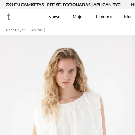
1 EN CAMISETAS - REF. SELECCIONADAS | APLICAN TYC
NUEVA 
Nuevo
Mujer
Hombre
Kids
Ropa Mujer
Camisas
TÉRMINOS MÁS BUSCA
Vestidos
1
.
Blusas
2
.
Jeans Mujer
3
.
Chaleco
4
.
Falda
5
.
Vestido
6
.
Chaqueta
7
.
Short
8
.
Bermuda
9
.
Camisetas Mujer
10
.