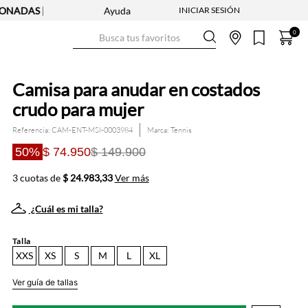
AS | APLICAN TYC
Ayuda
2X1 EN CAMISETAS - REF. SELECCIONADAS |
Busca tus favoritos
0
Camisa para anudar en costados
crudo para mujer
Referencia
:
CAM-ENT-MSI-0003984
Tennis
50%
$ 74.950
$ 149.900
3 cuotas de
$ 24.983,33
Ver más
¿Cuál es mi talla?
Talla
XXS
XS
S
M
L
XL
Ver guía de tallas