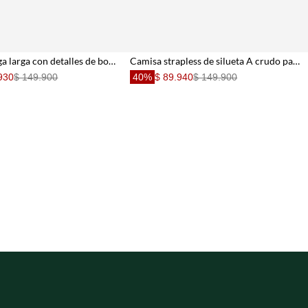
Camisa manga larga con detalles de bolillo crudo para mujer
Camisa strapless de silueta A crudo para mujer
930
$ 149.900
40%
$ 89.940
$ 149.900