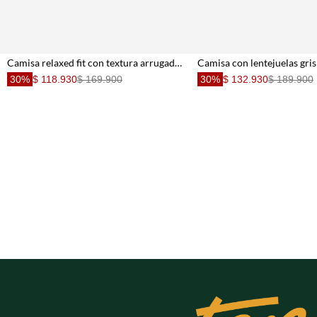
Camisa relaxed fit con textura arrugada en lyocell vino para mujer
Camisa con lentejuelas gri
30%
$ 118.930
$ 169.900
30%
$ 132.930
$ 189.900