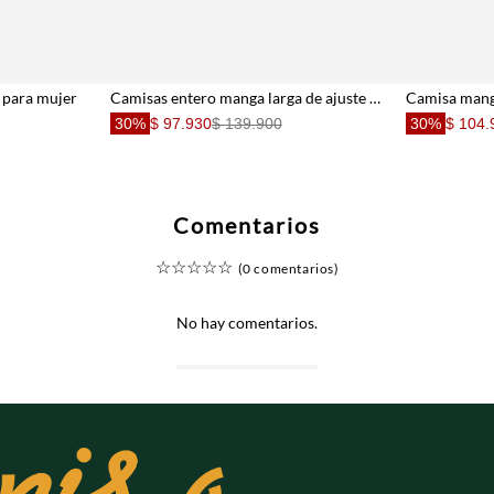
s para mujer
Camisas entero manga larga de ajuste cómodo para mujer de silueta ajustada
30%
$ 97.930
$ 139.900
30%
$ 104.
Comentarios
☆
☆
☆
☆
☆
(0 comentarios)
No hay comentarios.