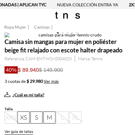
ONADAS | APLICAN TYC
NUEVA COLECCIÓN ENTRA YA
2X1
Ropa Mujer
Camisas
Camisa sin mangas para mujer en poliéster
beige fit relajado con escote halter drapeado
Referencia
:
CAM-ENT-MSI-0004028
Tennis
40%
$ 89.940
$ 149.900
3 cuotas de
$ 29.980
Ver más
¿Cuál es mi talla?
Talla
XXS
XS
S
M
L
XL
Ver guía de tallas