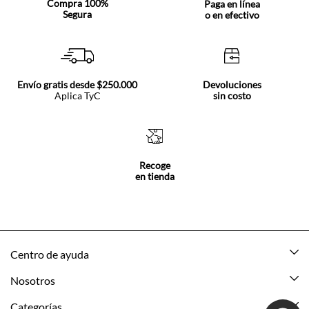
Compra 100%
Paga en línea
Segura
o en efectivo
Envío gratis desde $250.000
Devoluciones
Aplica TyC
sin costo
Recoge
en tienda
Centro de ayuda
Mis pedidos
Nosotros
Rastrea tu pedido
Acerca de Tennis
Categorías