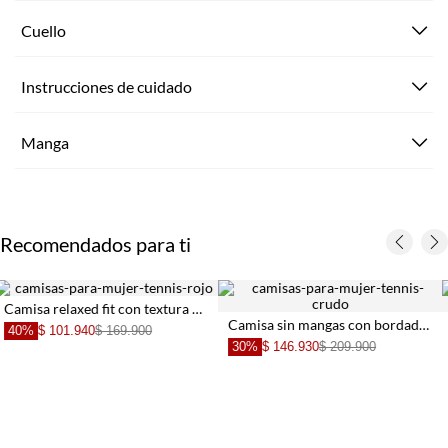
Cuello
Instrucciones de cuidado
Manga
Recomendados para ti
ada en lyocell vino para mujer
Camisa sin mangas con bordado floral en crudo para mujer
Camiseta con e
30%
$ 146.930
$ 209.900
40%
$ 113.940
$ 189.900