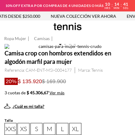
10
14
41
:
:
10%OFF EXTRA POR COMPRAS DE 4 UNIDADES O MÁS
HRS
MIN
SEG
S DESDE $250.000
NUEVA COLECCIÓN VER AHORA
ENVÍO
Ropa Mujer
Camisas
Camisa crop con hombros extendidos en
algodón marfil para mujer
Referencia
:
CAM-ENT-MSI-0004177
Tennis
20%
$ 135.920
$ 169.900
3 cuotas de
$ 45.306,67
Ver más
¿Cuál es mi talla?
Talla
XXS
XS
S
M
L
XL