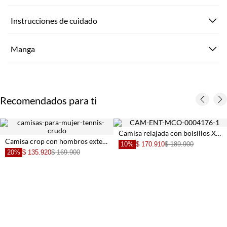
Instrucciones de cuidado
Manga
Recomendados para ti
Camisa relajada con bolsillos XL en lino chocolate para mujer
Camisa crop con hombros extendidos en algodón marfil para mujer
10%
$ 170.910
$ 189.900
20%
$ 135.920
$ 169.900