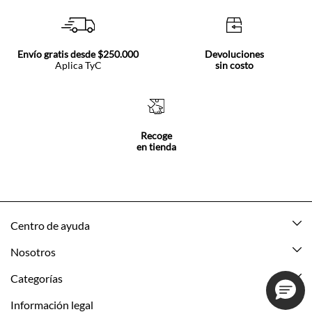
Envío gratis desde $250.000
Devoluciones
Aplica TyC
sin costo
Recoge
en tienda
Centro de ayuda
Mis pedidos
Nosotros
Rastrea tu pedido
Acerca de Tennis
Categorías
Devoluciones
Tennis Ecuador
Nuevo
Información legal