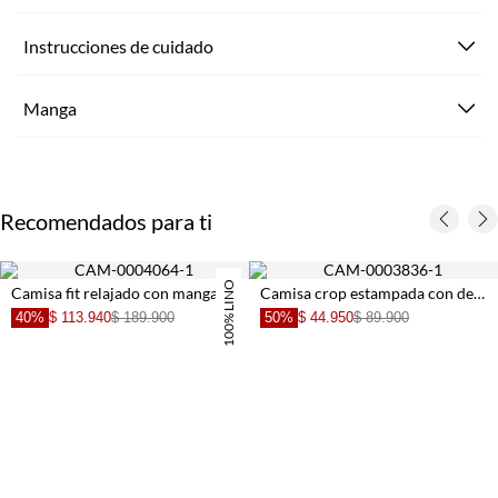
Instrucciones de cuidado
Manga
Recomendados para ti
100% LINO
Camisa fit relajado con mangas kimono en lino amarillo pastel para mujer
Camisa crop estampada con detalle fruncido para mujer
40%
$ 113.940
$ 189.900
50%
$ 44.950
$ 89.900