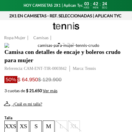
03
42
24
:
:
HOY CAMISETAS 2X1 | Aplican Tyc
HRS
MIN
SEG
2X1 EN CAMISETAS - REF. SELECCIONADAS | APLICAN TYC
2
Ropa Mujer
Camisas
Camisa con detalles de encaje y boleros crudo
para mujer
Referencia
:
CAM-ENT-TIR-0003842
Tennis
50%
$ 64.950
$ 129.900
3 cuotas de
$ 21.650
Ver más
¿Cuál es mi talla?
Talla
XXS
XS
S
M
L
XL