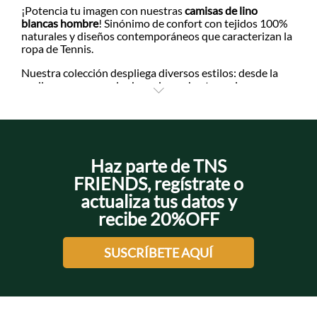
¡Potencia tu imagen con nuestras
camisas de lino
blancas hombre
! Sinónimo de confort con tejidos 100%
naturales y diseños contemporáneos que caracterizan la
+
+
ropa de Tennis.
Nuestra colección despliega diversos estilos: desde la
cuello neru para un look moderno, hasta opciones
+
clásicas con perilla de botones. Cada
camisa lino blanca
hombre
destaca por sus acabados impecables, costuras
reforzadas y diseños frescos.
El blanco se transforma en lienzo perfecto para crear
outfits de moda, haciendo match con bermudas para un
Haz parte de TNS
look playero, con chinos en ocasiones smart-casual o
FRIENDS, regístrate o
looks layering añadiendo una t-shirt debajo con mangas
actualiza tus datos y
dobladas.
recibe 20%OFF
Nuestras prendas añaden valor a tu clóset con diseños
que incluyen el clásico bordado de la raqueta de Tennis.
¡Encuentra tu favorita online y pídela con envíos hasta la
SUSCRÍBETE AQUÍ
puerta de tu casa!