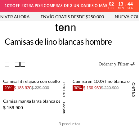
02
13
44
:
:
10%OFF EXTRA POR COMPRAS DE 3 UNIDADES O MÁS
HRS
MIN
SEG
N VER AHORA
ENVÍO GRATIS DESDE $250.000
NUEVA COLE
Camisas de lino blancas hombre
Ordenar y Filtrar
Camisa fit relajado con cuello recto en lino blanco para hombre
Camisa en 100% lino blanca con detalle fruncido para hombre
100% LINO
100% LINO
20%
$ 183.920
$ 229.900
30%
$ 160.930
$ 229.900
Camisa manga larga blanca para hombre
Basicos
$ 159.900
3
productos