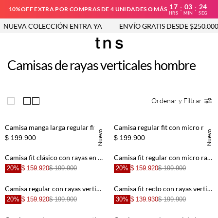
17
03
24
:
:
10%OFF EXTRA POR COMPRAS DE 4 UNIDADES O MÁS
HRS
MIN
SEG
NUEVA COLECCIÓN ENTRA YA
ENVÍO GRATIS DESDE $250.000
Camisas de rayas verticales hombre
Ordenar y Filtrar
Camisa manga larga regular fit con micro rayas preteñidas en algodón rosa para hombre
Camisa regular fit con micro rayas preteñidas en algodón azul para hombre
Nuevo
Nuevo
$ 199.900
$ 199.900
Camisa fit clásico con rayas en algodón rosa para hombre
Camisa fit regular con micro rayas en algodón rosa para hombre
20%
$ 159.920
$ 199.900
20%
$ 159.920
$ 199.900
Camisa regular con rayas verticales en algodón azul para hombre
Camisa fit recto con rayas verticales tejidas en azul para hombre
20%
$ 159.920
$ 199.900
30%
$ 139.930
$ 199.900