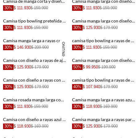
+
+
Camisa de manga corta y diseño a rayas crudo para hombre
Camisa manga larga con diseño a rayas con acabado suave para hombre
30%
$ 111.930
$ 159.900
30%
$ 111.930
$ 159.900
+
+
Camisa tipo bowling preteñida a rayas para hombre
Camisa manga larga con diseño a rayas con diseño versátil para hombre de silueta ajustada
30%
$ 111.930
$ 159.900
30%
$ 125.930
$ 179.900
+
+
Camisa manga larga a rayas crudo para hombre
camisa tipo bowling a rayas de ajuste cómodo para hombre de silueta ajustada
100% LINO
30%
$ 146.930
$ 209.900
30%
$ 111.930
$ 159.900
+
+
Camisa con diseño a rayas de ajuste cómodo para hombre
Camisa manga larga con diseño a rayas con textura ligera para hombre
30%
$ 125.930
$ 179.900
50%
$ 99.950
$ 199.900
+
+
Camisa con diseño a rayas con diseño limpio para hombre
camisa tipo bowling a rayas de acabado suave para hombre con acabado suave
30%
$ 125.930
$ 179.900
40%
$ 107.940
$ 179.900
+
+
Camisa rosada manga larga con diseño a rayas para hombre
Camisa manga larga a rayas azul para hombre
30%
$ 111.930
$ 159.900
30%
$ 118.930
$ 169.900
+
+
Camisa con diseño a rayas azul para hombre
Camisa manga larga a rayas para hombre
30%
$ 118.930
$ 169.900
30%
$ 125.930
$ 179.900