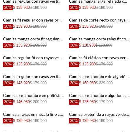
Camisa regular con rayas verticales preteñidas en azul para hombre
Camisa manga larga relajada con rayas preteñidas y textura arrugada en azul para hombre
30%
$ 139.930
$ 199.900
30%
$ 139.930
$ 199.900
+
+
Camisa fit regular con rayas preteñidas en verde claro para hombre
Camisa de corte recto con rayas preteñidas en poliéster verde salvia para hombre
30%
$ 139.930
$ 199.900
20%
$ 135.920
$ 169.900
+
+
Camisa manga corta fit regular con rayas verticales en verde para hombre
Camisa manga corta relax fit con rayas preteñidas en algodón blanco para hombre
20%
$ 135.920
$ 169.900
30%
$ 118.930
$ 169.900
+
+
Camisa regular fit con rayas verticales texturizadas de poliéster beige arena para hombre
Camisa fit clásico con rayas verticales en lino beige para hombre
30%
$ 125.930
$ 179.900
30%
$ 125.930
$ 179.900
+
+
Camisa regular con rayas verticales en lino azul para hombre
Camisa para hombre de algodón azul denim fit relajado con rayas verticales
20%
$ 143.920
$ 179.900
30%
$ 160.930
$ 229.900
+
+
Camisa para hombre en poliéster azul rayas fit relajado
Camisa para hombre algodón azul a rayas corte recto preteñida
30%
$ 146.930
$ 209.900
30%
$ 125.930
$ 179.900
+
+
Camisa a rayas en mezcla lino café para hombre
Camisa preteñida a rayas verde para hombre
30%
$ 139.930
$ 199.900
30%
$ 139.930
$ 199.900