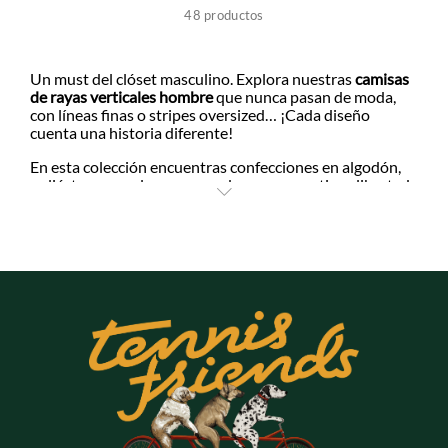
+
+
48
productos
+
+
Un must del clóset masculino. Explora nuestras
camisas
de rayas verticales hombre
que nunca pasan de moda,
con líneas finas o stripes oversized… ¡Cada diseño
+
+
cuenta una historia diferente!
En esta colección encuentras confecciones en algodón,
poliéster y mezclas con spandex que garantizan libertad
+
+
de movimiento. Además, su corte entallado define la
silueta sin comprometer tu comodidad.
Para días de oficina, combínalas con traje separado. En
ocasiones más casuales, suéltate el último botón y dobla
las mangas. ¡O para el weekend mode! Úsalas abiertas
sobre una camiseta henley con pantalones chinos.
Su versatilidad es insuperable: formal cuando la
necesitas o casual cuando la vida te pide relajarte. Estas
camisas de rayas verticales hombre
son esas piezas
inteligentes que se adaptan a tu agenda sin perder estilo.
¡Compra tus favoritas online con envíos nacionales y
devoluciones sin costo!