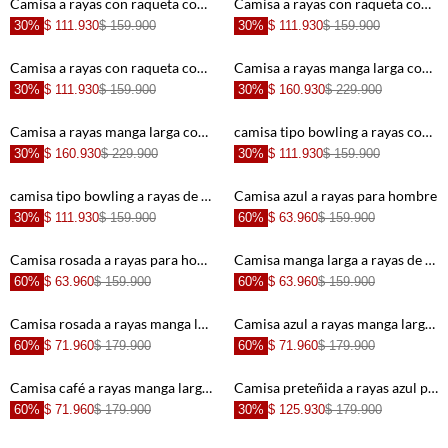
+
+
Camisa a rayas con raqueta con textura lisa para hombre
Camisa a rayas con raqueta con acabado suave para hombre
30%
$ 111.930
$ 159.900
30%
$ 111.930
$ 159.900
+
+
Camisa a rayas con raqueta con diseño minimalista para hombre
Camisa a rayas manga larga con cuello estructurado para hombre
30%
$ 111.930
$ 159.900
30%
$ 160.930
$ 229.900
+
+
Camisa a rayas manga larga con acabado suave para hombre
camisa tipo bowling a rayas con diseño versátil para hombre
30%
$ 160.930
$ 229.900
30%
$ 111.930
$ 159.900
+
+
camisa tipo bowling a rayas de acabado suave para hombre de silueta ajustada
Camisa azul a rayas para hombre
30%
$ 111.930
$ 159.900
60%
$ 63.960
$ 159.900
+
+
Camisa rosada a rayas para hombre
Camisa manga larga a rayas de color para hombre
60%
$ 63.960
$ 159.900
60%
$ 63.960
$ 159.900
+
+
Camisa rosada a rayas manga larga para hombre
Camisa azul a rayas manga larga para hombre
60%
$ 71.960
$ 179.900
60%
$ 71.960
$ 179.900
+
+
Camisa café a rayas manga larga para hombre
Camisa preteñida a rayas azul para hombre
60%
$ 71.960
$ 179.900
30%
$ 125.930
$ 179.900