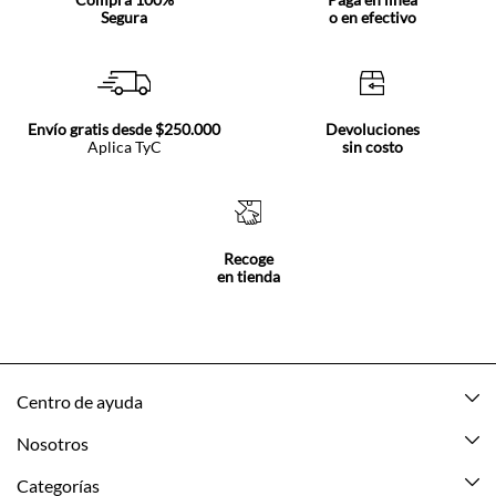
Segura
o en efectivo
Envío gratis desde $250.000
Devoluciones
Aplica TyC
sin costo
Recoge
en tienda
Centro de ayuda
Mis pedidos
Nosotros
Rastrea tu pedido
Acerca de Tennis
Categorías