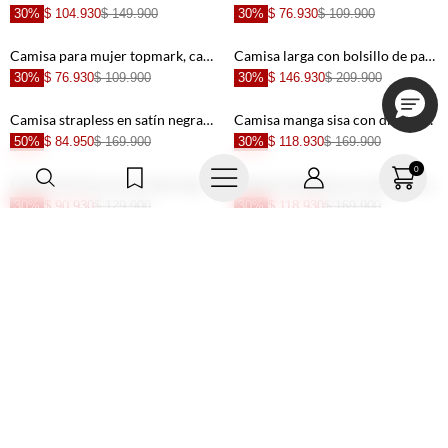
FRIENDS, regístrate o
actualiza tus datos y
recibe 20%OFF
SUSCRÍBETE AQUÍ
0
Compra 100%
Paga en línea
Segura
o en efectivo