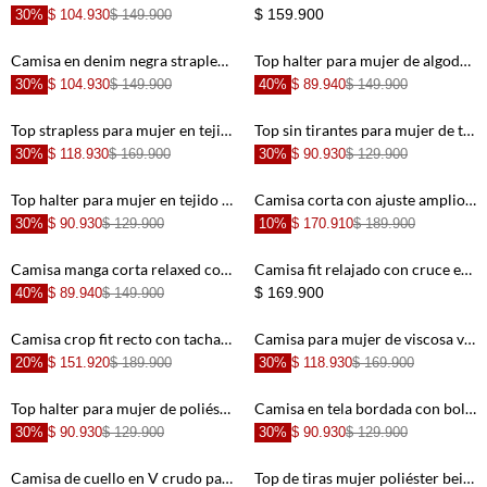
Camisa de tiras con encaje café de silueta ajustada para mujer
Camisa larga en posterior blanca para mujer
50%
$ 84.950
$ 169.900
30%
$ 132.930
$ 189.900
+
+
CARGANDO MÁS PRODUCTOS
+
+
364
productos
+
+
Súmate a las tendencias de esta temporada con las nuevas
camisas estampadas para mujer
de Tennis. Tenemos diseños
únicos que van a darle un toque súper cool a tus outfits.
+
+
Vas a poder combinarlas fácilmente; desde jeans hasta faldas,
con tenis o botas, crearás looks muy versátiles para cualquier
ocasión, sólo sé arriésgate y apuesta por diferentes
combinaciones.
¡No te pierdas lo mejor de nuestras
blusas estampadas para
mujer
!
Haz parte de TNS