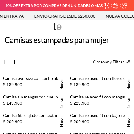
17
46
00
:
:
10%OFF EXTRA POR COMPRAS DE 4 UNIDADES O MÁS
HRS
MIN
SEG
 YA
ENVÍO GRATIS DESDE $250.000
NUEVA COLECCIÓN V
Camisas estampadas para mujer
Ordenar y Filtrar
CARGAR ANTERIORES
Camisa fit relajado con detalle superior en blanco para mujer
Top strapless entallado con escote V en algodón negro para mujer
DANIELA SALCEDO
DANIELA SALCEDO
20%
$ 135.920
$ 169.900
30%
$ 104.930
$ 149.900
Top de cuello descubierto de silueta suelta con flores 3D en verde salvia para mujer
Blusa fit relajado con textura floral en verde menta para mujer
30%
$ 104.930
$ 149.900
40%
$ 89.940
$ 149.900