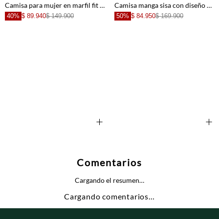
Camisa para mujer en marfil fit relajado con lazos frontales
Camisa manga sisa con diseño paisleys negra para mujer
40%
$ 89.940
$ 149.900
50%
$ 84.950
$ 169.900
+
+
Comentarios
Cargando el resumen…
Cargando comentarios…