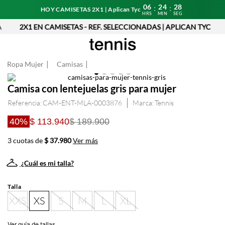
06
24
27
:
:
HOY CAMISETAS 2X1 | Aplican Tyc
HRS
MIN
SEG
2X1 EN CAMISETAS - REF. SELECCIONADAS | APLICAN TYC
Ropa Mujer
Camisas
Camisa con lentejuelas gris para mujer
Referencia
:
CAM-ENT-MLA-0003876
Tennis
40%
$ 113.940
$ 189.900
3 cuotas de
$ 37.980
Ver más
¿Cuál es mi talla?
Talla
XXS
XS
S
M
L
XL
Ver guía de tallas