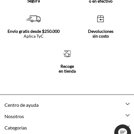
Segura
o en efectivo
Envío gratis desde $250.000
Devoluciones
Aplica TyC
sin costo
Recoge
en tienda
Centro de ayuda
Mis pedidos
Nosotros
Rastrea tu pedido
Acerca de Tennis
Categorías