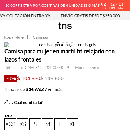
02
32
11
:
:
10%OFF EXTRA POR COMPRAS DE 4 UNIDADES O MÁS
HRS
MIN
SEG
A COLECCIÓN ENTRA YA
ENVÍO GRATIS DESDE $250.000
N
Ropa Mujer
Camisas
Camisa para mujer en marfil fit relajado con
lazos frontales
Referencia
:
CAM-ENT-MSI-0004049
Tennis
30%
$ 104.930
$ 149.900
3 cuotas de
$ 34.976,67
Ver más
¿Cuál es mi talla?
Talla
XXS
XS
S
M
L
XL