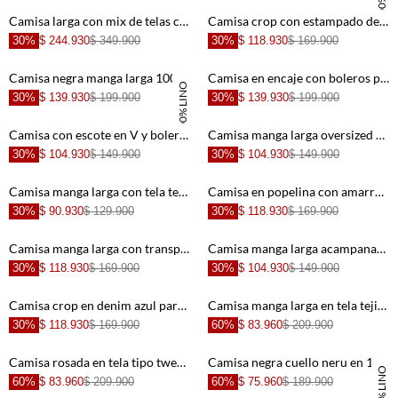
+
+
Camisa larga con mix de telas crudo para mujer
Camisa crop con estampado de animal print para mujer
30%
$ 244.930
$ 349.900
30%
$ 118.930
$ 169.900
+
+
Camisa negra manga larga 100% lino para mujer
Camisa en encaje con boleros para mujer
100% LINO
30%
$ 139.930
$ 199.900
30%
$ 139.930
$ 199.900
+
+
Camisa con escote en V y boleros crudo con cuello estructurado para mujer
Camisa manga larga oversized blanca para mujer
30%
$ 104.930
$ 149.900
30%
$ 104.930
$ 149.900
+
+
Camisa manga larga con tela texturizada crudo para mujer
Camisa en popelina con amarre en fajón blanca para mujer
30%
$ 90.930
$ 129.900
30%
$ 118.930
$ 169.900
+
+
Camisa manga larga con transparencia crudo para mujer
Camisa manga larga acampanada de encaje café para mujer
30%
$ 118.930
$ 169.900
30%
$ 104.930
$ 149.900
+
+
Camisa crop en denim azul para mujer
Camisa manga larga en tela tejida crudo para mujer
30%
$ 118.930
$ 169.900
60%
$ 83.960
$ 209.900
+
+
Camisa rosada en tela tipo tweed para mujer
Camisa negra cuello neru en 100% lino para mujer
100% LINO
60%
$ 83.960
$ 209.900
60%
$ 75.960
$ 189.900