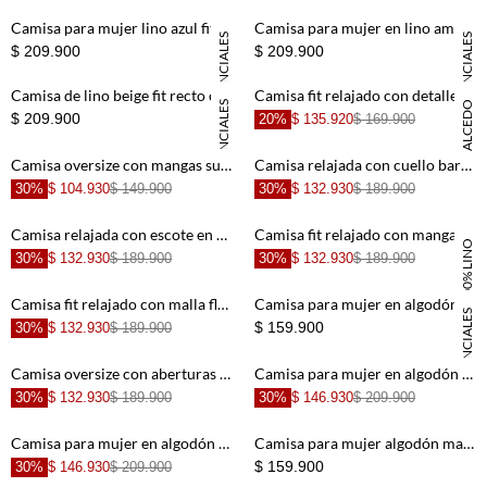
+
+
Camisa para mujer lino azul fit relajado con botones
Camisa para mujer en lino amarillo oversize manga larga
ESENCIALES
ESENCIALES
$ 209.900
$ 209.900
+
+
Camisa de lino beige fit recto con bajo redondeado para mujer
Camisa fit relajado con detalle superior en blanco para mujer
ESENCIALES
DANIELA SALCEDO
$ 209.900
20%
$ 135.920
$ 169.900
100% LINO
100% LINO
+
+
Camisa oversize con mangas sueltas en rosa pálido para mujer
Camisa relajada con cuello barco de solapa ancha en verde salvia para mujer
30%
$ 104.930
$ 149.900
30%
$ 132.930
$ 189.900
100% LINO
+
+
Camisa relajada con escote en V en blanco para mujer
Camisa fit relajado con mangas kimono en lino amarillo pastel para mujer
100% LINO
30%
$ 132.930
$ 189.900
30%
$ 132.930
$ 189.900
+
+
Camisa fit relajado con malla floral en poliéster blanco con flores rojas para mujer
Camisa para mujer en algodón blanco oversize con manga larga
ESENCIALES
$ 159.900
30%
$ 132.930
$ 189.900
+
+
Camisa oversize con aberturas laterales en algodón beige para mujer
Camisa para mujer en algodón negro lavado relajado con hombros marcados
30%
$ 132.930
$ 189.900
30%
$ 146.930
$ 209.900
+
+
Camisa para mujer en algodón azul oversize con estampado floral
Camisa para mujer algodón marrón corte holgado con mangas abullonadas
$ 159.900
30%
$ 146.930
$ 209.900