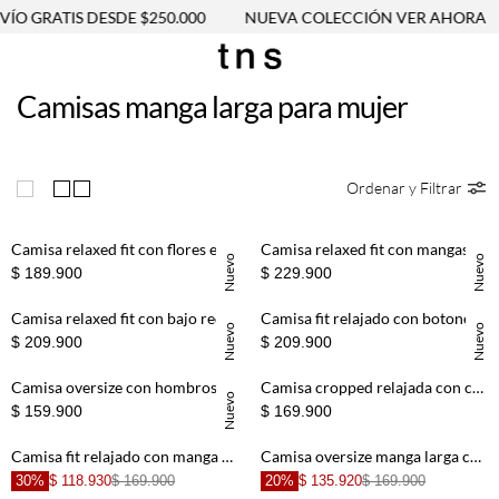
O GRATIS DESDE $250.000
NUEVA COLECCIÓN VER AHORA
Camisas manga larga para mujer
Ordenar y Filtrar
Camisa relaxed fit con flores en algodón crudo para mujer
Camisa relaxed fit con mangas globo en algodón camel para mujer
Nuevo
Nuevo
$ 189.900
$ 229.900
Camisa relaxed fit con bajo redondeado y aberturas laterales en lino verde salvia para mujer
Camisa fit relajado con botones tono a tono en lino blanco para mujer
Nuevo
Nuevo
$ 209.900
$ 209.900
Camisa oversize con hombros caídos en algodón amarillo pastel para mujer
Camisa cropped relajada con cuello XL en algodón blanco para mujer
Nuevo
$ 159.900
$ 169.900
Camisa fit relajado con manga acampanada en marfil para mujer
Camisa oversize manga larga con rayas en azul para mujer
30%
$ 118.930
$ 169.900
20%
$ 135.920
$ 169.900