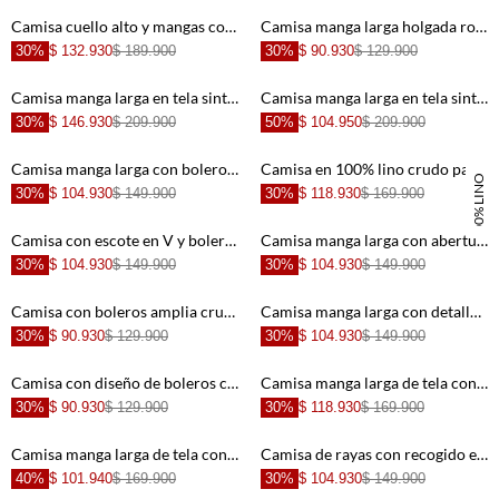
+
+
Camisa cuello alto y mangas con bolero azul para mujer
Camisa manga larga holgada rosada para mujer
30%
$ 132.930
$ 189.900
30%
$ 90.930
$ 129.900
+
+
Camisa manga larga en tela sintética verde para mujer
Camisa manga larga en tela sintética café para mujer
30%
$ 146.930
$ 209.900
50%
$ 104.950
$ 209.900
+
+
Camisa manga larga con boleros en escote crudo para mujer
Camisa en 100% lino crudo para mujer
100% LINO
30%
$ 104.930
$ 149.900
30%
$ 118.930
$ 169.900
+
+
Camisa con escote en V y boleros crudo con acabado acanalado para mujer
Camisa manga larga con abertura en perilla azul para mujer
30%
$ 104.930
$ 149.900
30%
$ 104.930
$ 149.900
+
+
Camisa con boleros amplia crudo para mujer
Camisa manga larga con detalles de bolillo crudo para mujer
30%
$ 90.930
$ 129.900
30%
$ 104.930
$ 149.900
+
+
Camisa con diseño de boleros crudo con diseño limpio para mujer
Camisa manga larga de tela con textura crudo para mujer
30%
$ 90.930
$ 129.900
30%
$ 118.930
$ 169.900
+
+
Camisa manga larga de tela con textura gris de silueta amplia para mujer
Camisa de rayas con recogido en ruedo para mujer
40%
$ 101.940
$ 169.900
30%
$ 104.930
$ 149.900