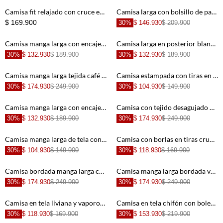
+
+
Camisa fit relajado con cruce envolvente y lazo en azul a rayas para mujer
Camisa larga con bolsillo de parche crudo para mujer
$ 169.900
30%
$ 146.930
$ 209.900
+
+
Camisa manga larga con encajes negra para mujer
Camisa larga en posterior blanca para mujer
30%
$ 132.930
$ 189.900
30%
$ 132.930
$ 189.900
+
+
Camisa manga larga tejida café para mujer
Camisa estampada con tiras en cuello para mujer
30%
$ 174.930
$ 249.900
30%
$ 104.930
$ 149.900
+
+
Camisa manga larga con encajes crudo para mujer
Camisa con tejido desagujado para mujer
30%
$ 132.930
$ 189.900
30%
$ 174.930
$ 249.900
+
+
Camisa manga larga de tela con textura gris de silueta entallada para mujer
Camisa con borlas en tiras crudo para mujer
30%
$ 104.930
$ 149.900
30%
$ 118.930
$ 169.900
+
+
Camisa bordada manga larga crudo para mujer
Camisa manga larga bordada verde para mujer
30%
$ 174.930
$ 249.900
30%
$ 174.930
$ 249.900
+
+
Camisa en tela liviana y vaporosa crudo con diseño limpio para mujer
Camisa en tela chifón con boleros rosada para mujer
30%
$ 118.930
$ 169.900
30%
$ 153.930
$ 219.900