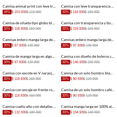
+
+
Camisa animal print con leve transparencia para mujer
Camisa con leve transparencia negra para mujer
30%
$ 153.930
$ 219.900
30%
$ 118.930
$ 169.900
+
+
Camisa de silueta tipo globo blanca para mujer
Camisa con transparencia y bordado crudo para mujer
30%
$ 118.930
$ 169.900
30%
$ 118.930
$ 169.900
+
+
Camisas entero manga larga de ajuste cómodo para mujer con acabado suave
Camisas entero manga larga de ajuste cómodo para mujer de silueta ajustada
30%
$ 97.930
$ 139.900
30%
$ 97.930
$ 139.900
+
+
Camisa de manga larga en algodón azul claro para mujer
Camisa con diseño de boleros crudo de ajuste cómodo para mujer
30%
$ 97.930
$ 139.900
30%
$ 146.930
$ 209.900
+
+
Camisa con escote en V naranja para mujer
Camisa de un solo hombro blanca para mujer
30%
$ 118.930
$ 169.900
30%
$ 90.930
$ 129.900
+
+
Camisa con encaje en frente roja para mujer
Camisa de un solo hombro café para mujer
30%
$ 118.930
$ 169.900
30%
$ 90.930
$ 129.900
+
+
Camisa cuello alto con detalles de bolillo para mujer
Camisa manga larga en 100% algodón para mujer
30%
$ 132.930
$ 189.900
30%
$ 104.930
$ 149.900