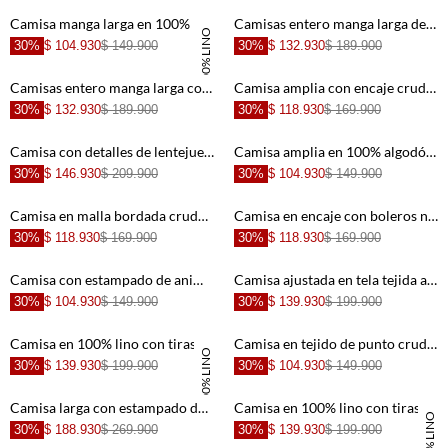
+
+
Camisa manga larga en 100% lino verde para mujer
Camisas entero manga larga de acabado suave para mujer
100% LINO
30%
$ 104.930
$ 149.900
30%
$ 132.930
$ 189.900
+
+
Camisas entero manga larga con detalle moderno para mujer
Camisa amplia con encaje crudo para mujer
30%
$ 132.930
$ 189.900
30%
$ 118.930
$ 169.900
+
+
Camisa con detalles de lentejuelas y lino negra para mujer
Camisa amplia en 100% algodón negro para mujer
30%
$ 146.930
$ 209.900
30%
$ 104.930
$ 149.900
+
+
Camisa en malla bordada cruda para mujer
Camisa en encaje con boleros negra para mujer
30%
$ 118.930
$ 169.900
30%
$ 118.930
$ 169.900
+
+
Camisa con estampado de animal print para mujer
Camisa ajustada en tela tejida a rayas para mujer
30%
$ 104.930
$ 149.900
30%
$ 139.930
$ 199.900
+
+
Camisa en 100% lino con tiras que anudan en frente café para mujer
Camisa en tejido de punto crudo para mujer
100% LINO
30%
$ 139.930
$ 199.900
30%
$ 104.930
$ 149.900
+
+
Camisa larga con estampado de rayas para mujer
Camisa en 100% lino con tiras que anudan en frente blanca para mujer
100% LINO
30%
$ 188.930
$ 269.900
30%
$ 139.930
$ 199.900