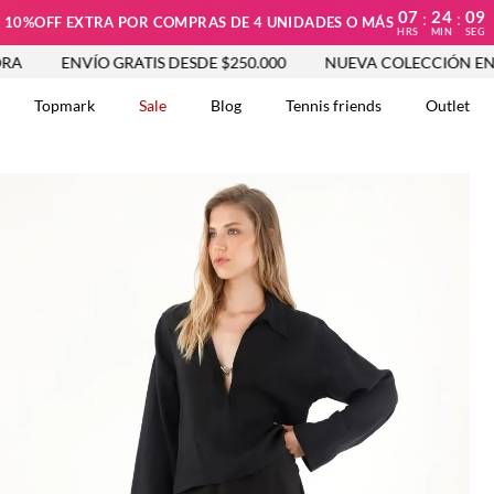
07
24
08
:
:
10%OFF EXTRA POR COMPRAS DE 4 UNIDADES O MÁS
HRS
MIN
SEG
ENVÍO GRATIS DESDE $250.000
NUEVA COLECCIÓN ENTRA YA
Topmark
Sale
Blog
Tennis friends
Outlet
DOS