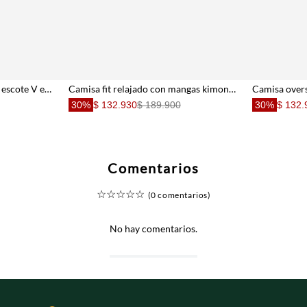
Top strapless entallado con escote V en algodón negro para mujer
Camisa fit relajado con mangas kimono en lino amarillo pastel para mujer
30%
$ 132.930
$ 189.900
30%
$ 132.
Comentarios
☆
☆
☆
☆
☆
(0 comentarios)
No hay comentarios.