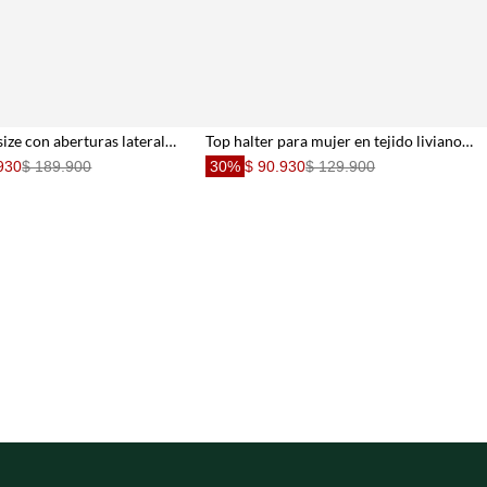
Camisa oversize con aberturas laterales en algodón beige para mujer
Top halter para mujer en tejido liviano arena holgado con escote en V
930
$ 189.900
30%
$ 90.930
$ 129.900