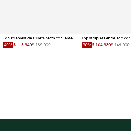
Top strapless de silueta recta con lentejuelas en beige para mujer
40%
$ 113.940
$ 189.900
30%
$ 104.930
$ 149.900