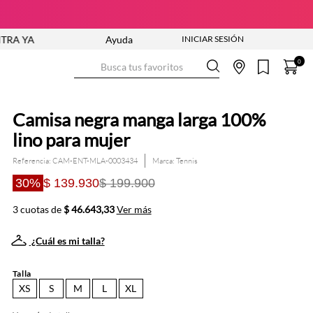
ENVÍO GRATIS DESDE $250.000
Ayuda
Busca tus favoritos
0
Camisa negra manga larga 100%
lino para mujer
Referencia
:
CAM-ENT-MLA-0003434
Tennis
30%
$ 139.930
$ 199.900
3 cuotas de
$ 46.643,33
Ver más
¿Cuál es mi talla?
Talla
XS
S
M
L
XL