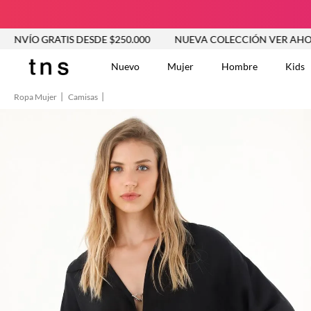
GRATIS DESDE $250.000
NUEVA COLECCIÓN VER AHORA
Nuevo
Mujer
Hombre
Kids
Ropa Mujer
Camisas
TÉRMINOS MÁS BUSCA
Vestidos
1
.
Blusas
2
.
Jeans Mujer
3
.
Chaleco
4
.
Falda
5
.
Vestido
6
.
Chaqueta
7
.
Short
8
.
Bermuda
9
.
Camisetas Mujer
10
.