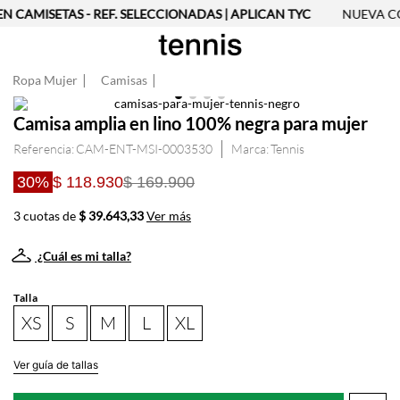
N CAMISETAS - REF. SELECCIONADAS | APLICAN TYC
NUEVA CO
Ropa Mujer
Camisas
Camisa amplia en lino 100% negra para mujer
Referencia
:
CAM-ENT-MSI-0003530
Tennis
30%
$ 118.930
$ 169.900
3 cuotas de
$ 39.643,33
Ver más
¿Cuál es mi talla?
Talla
XS
S
M
L
XL
Ver guía de tallas