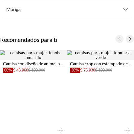
Manga
Recomendados para ti
Camisa con diseño de animal print para mujer
Camisa crop con estampado de flores verde para mujer
60%
$ 43.960
$ 109.900
30%
$ 76.930
$ 109.900
+
+