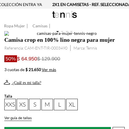
OLECCIÓN ENTRA YA
2X1 EN CAMISETAS - REF. SELECCIONADA
Ropa Mujer
Camisas
Camisa crop en 100% lino negra para mujer
Referencia
:
CAM-ENT-TIR-0003490
Tennis
50%
$ 64.950
$ 129.900
3 cuotas de
$ 21.650
Ver más
¿Cuál es mi talla?
Talla
XXS
XS
S
M
L
XL
Ver guía de tallas