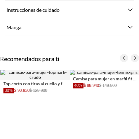
Instrucciones de cuidado
Manga
Recomendados para ti
Camisa para mujer en marfil fit relajado con lazos frontales
Top corto con tiras al cuello y frunces en blanco para mujer
40%
$ 89.940
$ 149.900
30%
$ 90.930
$ 129.900