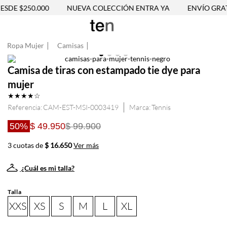
SDE $250.000
NUEVA COLECCIÓN ENTRA YA
ENVÍO GRATI
Ropa Mujer
Camisas
Camisa de tiras con estampado tie dye para
mujer
★
★
★
★
☆
Referencia
:
CAM-EST-MSI-0003419
Tennis
50%
$ 49.950
$ 99.900
3 cuotas de
$ 16.650
Ver más
¿Cuál es mi talla?
Talla
XXS
XS
S
M
L
XL