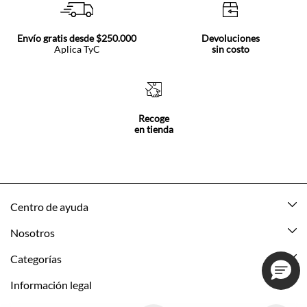
Envío gratis desde $250.000
Devoluciones
Aplica TyC
sin costo
Recoge
en tienda
Centro de ayuda
Mis pedidos
Nosotros
Rastrea tu pedido
Acerca de Tennis
Categorías
Devoluciones
Tennis Ecuador
Nuevo
Información legal
Mi cuenta
Nuestras tiendas
Mujer
Promociones vigentes