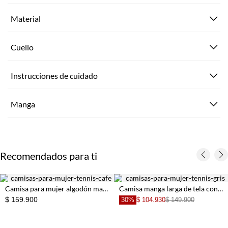
Material
Cuello
Instrucciones de cuidado
Manga
Recomendados para ti
Camisa para mujer algodón marrón corte holgado con mangas abullonadas
Camisa manga larga de tela con textura gris de silueta entallada para mujer
$ 159.900
30%
$ 104.930
$ 149.900