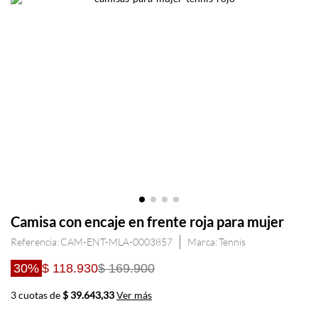
Camisa con encaje en frente roja para mujer
Referencia
:
CAM-ENT-MLA-0003857
Tennis
30%
$ 118.930
$ 169.900
3 cuotas de
$ 39.643,33
Ver más