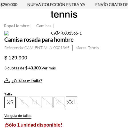
250.000
NUEVA COLECCIÓN ENTRA YA
ENVÍO GRATIS DES
Ropa Hombre
Camisas
Camisa rosada para hombre
Referencia
:
CAM-ENT-MLA-0001365
Tennis
$ 129.900
3 cuotas de
$ 43.300
Ver más
¿Cuál es mi talla?
Talla
XS
S
M
L
XL
XXL
Ver guía de tallas
¡Sólo 1 unidad disponible!