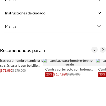
Instrucciones de cuidado
Manga
Recomendados para ti
Camisa corte recto con botones contrastantes en algodón verde oliva para hombre
Camisa con diseño a rayas azul para hombre
00
30%
$ 118.930
$ 169.900