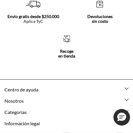
Envío gratis desde $250.000
Devoluciones
Aplica TyC
sin costo
Recoge
en tienda
Centro de ayuda
Mis pedidos
Nosotros
Rastrea tu pedido
Acerca de Tennis
Categorías
Devoluciones
Tennis Ecuador
Nuevo
Información legal
Mi cuenta
Nuestras tiendas
Mujer
Promociones vigentes