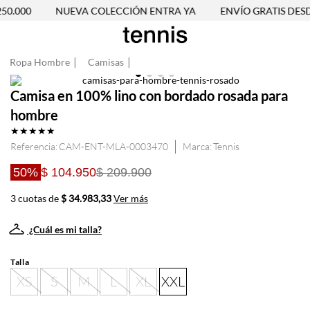
0.000
NUEVA COLECCIÓN ENTRA YA
ENVÍO GRATIS DESDE
Ropa Hombre
Camisas
Camisa en 100% lino con bordado rosada para
hombre
★
★
★
★
★
Referencia
:
CAM-ENT-MLA-0003470
Tennis
50%
$ 104.950
$ 209.900
3 cuotas de
$ 34.983,33
Ver más
¿Cuál es mi talla?
Talla
XS
S
M
L
XL
XXL