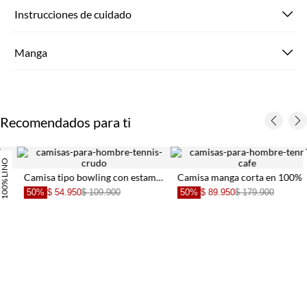
Instrucciones de cuidado
Manga
Recomendados para ti
100% LINO
TNS x Maleja y
do de chiles para hombre
Camisa manga corta en 100% lino café para hombre
Camisa crudo con estampado e
50%
$ 89.950
$ 179.900
70%
$ 68.970
$ 229.900