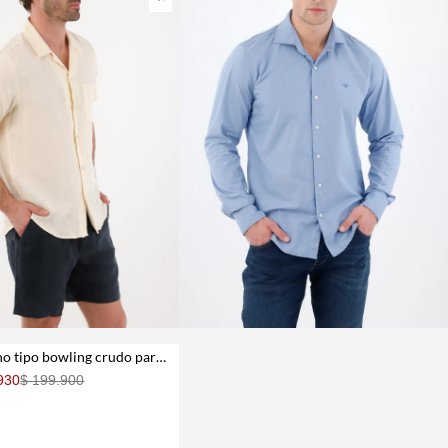
Camisa en lino tipo bowling crudo para hombre
930
$ 199.900