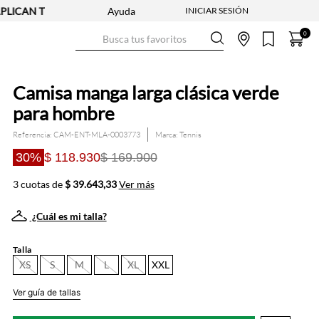
N TYC
2X1 EN CAMISETAS - REF. SELECCIONADAS | APLICAN TY
Ayuda
Busca tus favoritos
0
Camisa manga larga clásica verde
para hombre
Referencia
:
CAM-ENT-MLA-0003773
Tennis
30%
$ 118.930
$ 169.900
3 cuotas de
$ 39.643,33
Ver más
¿Cuál es mi talla?
Talla
XS
S
M
L
XL
XXL
Ver guía de tallas