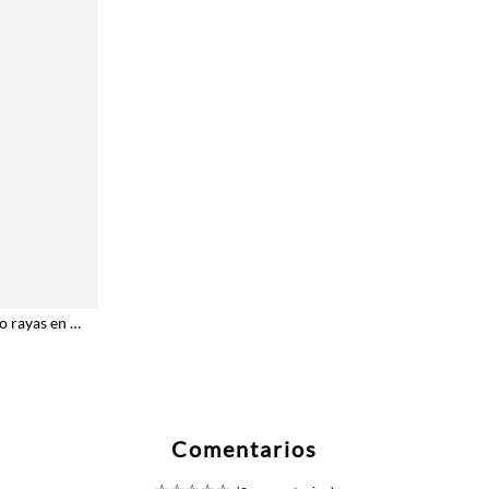
Camisa fit regular con micro rayas en algodón rosa para hombre
Comentarios