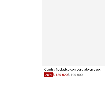
Camisa fit clásico con bordado en algodón azul para hombre
20%
$ 159.920
$ 199.900