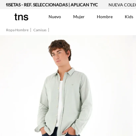
TAS - REF. SELECCIONADAS | APLICAN TYC
NUEVA COLECCIÓN
Nuevo
Mujer
Hombre
Kids
Ropa Hombre
Camisas
TÉRMINOS MÁS BUSCA
Vestidos
1
.
Blusas
2
.
Jeans Mujer
3
.
Chaleco
4
.
Falda
5
.
Vestido
6
.
Chaqueta
7
.
Short
8
.
Bermuda
9
.
Camisetas Mujer
10
.