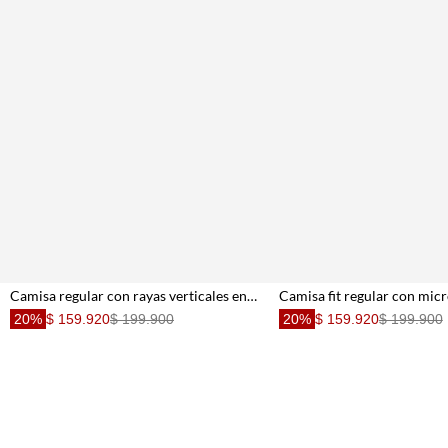
Camisa regular con rayas verticales en algodón azul para hombre
20%
$ 159.920
$ 199.900
20%
$ 159.920
$ 199.900