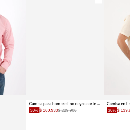
Camisa para hombre lino negro corte regular con botones claros
30%
$ 160.930
$ 229.900
30%
$ 139.