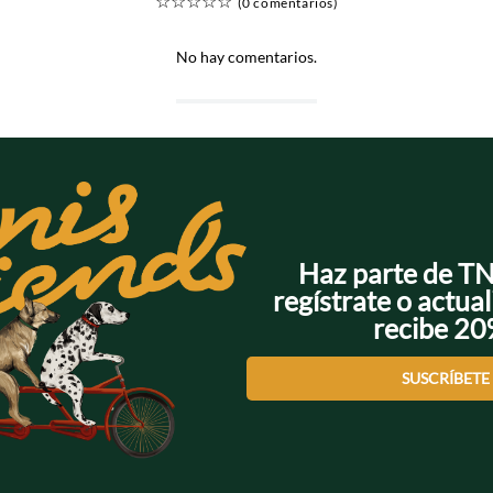
☆
☆
☆
☆
☆
(0 comentarios)
No hay comentarios.
Haz parte de T
regístrate o actual
recibe 2
SUSCRÍBETE