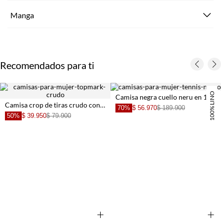
Manga
Recomendados para ti
100% LINO
Camisa negra cuello neru en 100% lino para mujer
Camisa crop de tiras crudo con acabado suave para mujer
70%
$ 56.970
$ 189.900
50%
$ 39.950
$ 79.900
+
+