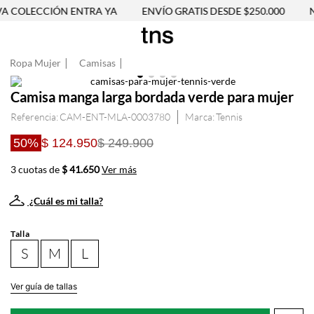
 COLECCIÓN ENTRA YA
ENVÍO GRATIS DESDE $250.000
N
Ropa Mujer
Camisas
Camisa manga larga bordada verde para mujer
Referencia
:
CAM-ENT-MLA-0003780
Tennis
50%
$ 124.950
$ 249.900
3 cuotas de
$ 41.650
Ver más
¿Cuál es mi talla?
Talla
S
M
L
Ver guía de tallas