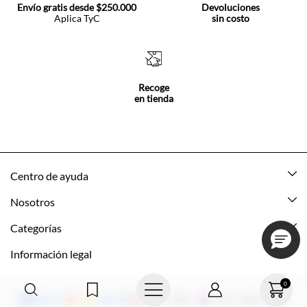
Envío gratis desde $250.000
Devoluciones
Aplica TyC
sin costo
Recoge
en tienda
Centro de ayuda
Mis pedidos
Nosotros
Rastrea tu pedido
Acerca de Tennis
Categorías
Devoluciones
Tennis Ecuador
Nuevo
Información legal
Mi cuenta
Nuestras tiendas
Mujer
Promociones vigentes
0
Cómo comprar
Tns Friends
Hombre
Política de envio y devolución