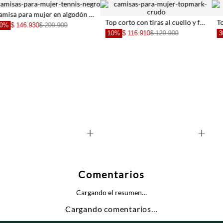
Top corto con tiras al cuello y frunces en blanco para mujer
Top de tirantes fit relajado con bordado calado en algodón beige para mujer
30%
$ 90.930
$
$ 129.900
30%
$ 104.930
$ 149.900
+
+
Comentarios
Cargando el resumen…
Cargando comentarios…