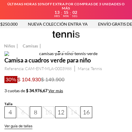
ÚLTIMAS HORAS 10%OFF EXTRA POR COMPRAS DE 3 UNIDADES O
MÁS
13
15
01
:
:
HRS
MIN
SEG
250.000
NUEVA COLECCIÓN ENTRA YA
ENVÍO GRATIS DES
Niños
Camisas
Camisa a cuadros verde para niño
Referencia
:
CAM-ENT-MLA-0003988
Tennis
30%
$ 104.930
$ 149.900
3 cuotas de
$ 34.976,67
Ver más
Talla
4
6
8
10
12
14
16
Ver guía de tallas