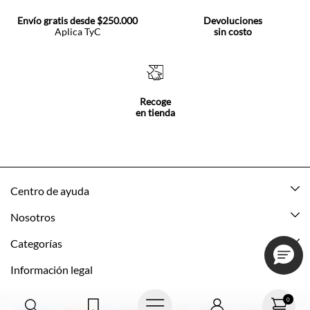
Envío gratis desde $250.000
Devoluciones
Aplica TyC
sin costo
Recoge
en tienda
Centro de ayuda
Mis pedidos
Nosotros
Rastrea tu pedido
Acerca de Tennis
Categorías
Devoluciones
Tennis Ecuador
Nuevo
Información legal
Mi cuenta
Nuestras tiendas
Mujer
Promociones vigentes
0
Cómo comprar
Tns Friends