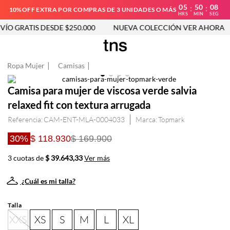
05
50
08
:
:
10%OFF EXTRA POR COMPRAS DE 3 UNIDADES O MÁS
HRS
MIN
SEG
ÍO GRATIS DESDE $250.000
NUEVA COLECCIÓN VER AHORA
Ropa Mujer
Camisas
Camisa para mujer de viscosa verde salvia
relaxed fit con textura arrugada
Referencia
:
CAM-ENT-MLA-0004033
Topmark
30%
$ 118.930
$ 169.900
3 cuotas de
$ 39.643,33
Ver más
¿Cuál es mi talla?
Talla
XXS
XS
S
M
L
XL