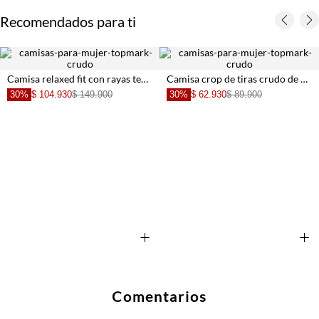
Recomendados para ti
Camisa relaxed fit con rayas texturizadas en poliéster crudo y camel para mujer
Camisa crop de tiras crudo de ajuste cómodo para mujer
30%
$ 104.930
$ 149.900
30%
$ 62.930
$ 89.900
+
+
Comentarios