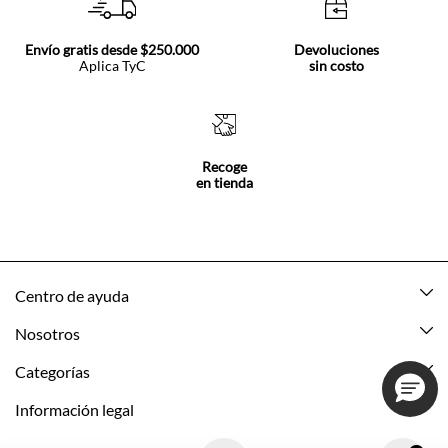
Envío gratis desde $250.000
Devoluciones
Aplica TyC
sin costo
Recoge
en tienda
Centro de ayuda
Mis pedidos
Nosotros
Rastrea tu pedido
Acerca de Tennis
Categorías
Devoluciones
Tennis Ecuador
Nuevo
Información legal
Mi cuenta
Nuestras tiendas
Mujer
Promociones vigentes