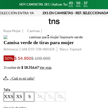
03
50
36
:
:
HOY CAMISETAS 2X1 | Aplican Tyc
HRS
MIN
SEG
LECCIÓN ENTRA YA
2X1 EN CAMISETAS - REF. SELECCIONADAS
Ropa Mujer
Camisas
Camisa verde de tiras para mujer
Referencia
:
CAM-ENT-TIR-0003428
Topmark
50%
$ 54.950
$ 109.900
3 cuotas de
$ 18.316,67
Ver más
¿Cuál es mi talla?
Talla
XXS
XS
S
M
L
XL
Ver guía de tallas