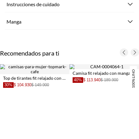
Instrucciones de cuidado
Manga
Recomendados para ti
100% LINO
Camisa fit relajado con mangas kimono en lino amarillo pastel para mujer
Top de tirantes fit relajado con bordado calado en algodón beige para mujer
40%
$ 113.940
$ 189.900
30%
$ 104.930
$ 149.900