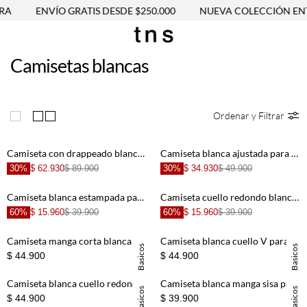
RA
ENVÍO GRATIS DESDE $250.000
NUEVA COLECCIÓN ENT
Camisetas blancas
Ordenar y Filtrar
Camiseta con drappeado blanca con textura acanalada para mujer
Camiseta blanca ajustada para mujer
30%
$ 62.930
$ 89.900
30%
$ 34.930
$ 49.900
Camiseta blanca estampada para niña
Camiseta cuello redondo blanca para hombre
60%
$ 15.960
$ 39.900
60%
$ 15.960
$ 39.900
Camiseta manga corta blanca para mujer
Camiseta blanca cuello V para mujer
Basicos
Basicos
$ 44.900
$ 44.900
Camiseta blanca cuello redondo para mujer
Camiseta blanca manga sisa para mujer
Basicos
Basicos
$ 44.900
$ 39.900