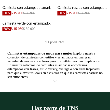
+
+
Camiseta con estampado amarilla para mujer
Camiseta rosada con estampado para mujer
60%
$ 15.960
$ 39.900
60%
$ 15.960
$ 39.900
+
+
Camiseta verde con estampado de letras para mujer
60%
$ 15.960
$ 39.900
+
+
11
productos
+
+
Camisetas estampadas de moda para mujer
Explora nuestra
colección de camisetas con estilos y estampados en una gran
variedad de motivos y colores para tus outfits más descomplicados.
En nuestra selección de camisetas estampadas encontrarás
+
+
estampados con frases, estilo varsity, vintage o con aires tropicales
para que eleves tus looks en esos días en que las camisetas básicas no
son suficientes.
+
Haz parte de TNS