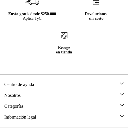
Envío gratis desde $250.000
Devoluciones
Aplica TyC
sin costo
Recoge
en tienda
Centro de ayuda
Mis pedidos
Nosotros
Rastrea tu pedido
Acerca de Tennis
Categorías
Devoluciones
Tennis Ecuador
Nuevo
Información legal
Mi cuenta
Nuestras tiendas
Mujer
Promociones vigentes