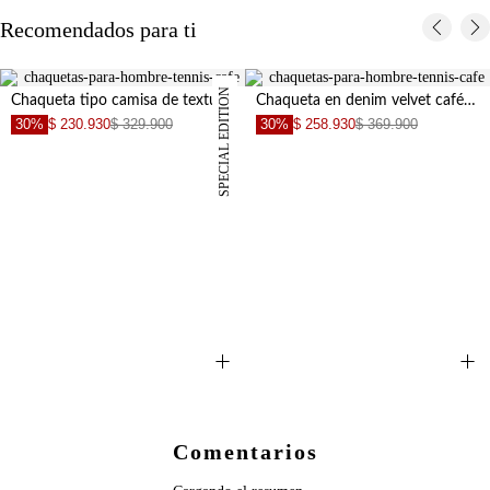
Recomendados para ti
SPECIAL EDITION
Chaqueta tipo camisa de textura suave café para hombre
Chaqueta en denim velvet café para hombre
30%
$ 230.930
$ 329.900
30%
$ 258.930
$ 369.900
+
+
Comentarios