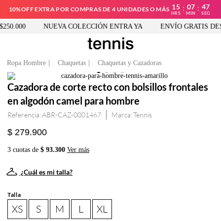
15
07
47
:
:
10%OFF EXTRA POR COMPRAS DE 4 UNIDADES O MÁS
HRS
MIN
SEG
50.000
NUEVA COLECCIÓN ENTRA YA
ENVÍO GRATIS DESD
Ropa Hombre
Chaquetas
Chaquetas y Cazadoras
Cazadora de corte recto con bolsillos frontales
en algodón camel para hombre
Referencia
:
ABR-CAZ-0001467
Tennis
$ 279.900
3 cuotas de
$ 93.300
Ver más
¿Cuál es mi talla?
Talla
XS
S
M
L
XL