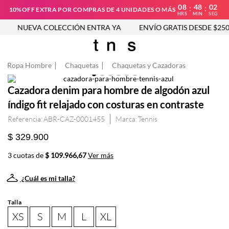
08
48
01
:
:
10%OFF EXTRA POR COMPRAS DE 4 UNIDADES O MÁS
HRS
MIN
SEG
NUEVA COLECCIÓN ENTRA YA
ENVÍO GRATIS DESDE $250.
Ropa Hombre
Chaquetas
Chaquetas y Cazadoras
Cazadora denim para hombre de algodón azul
índigo fit relajado con costuras en contraste
Referencia
:
ABR-CAZ-0001455
Tennis
$ 329.900
3 cuotas de
$ 109.966,67
Ver más
¿Cuál es mi talla?
Talla
XS
S
M
L
XL