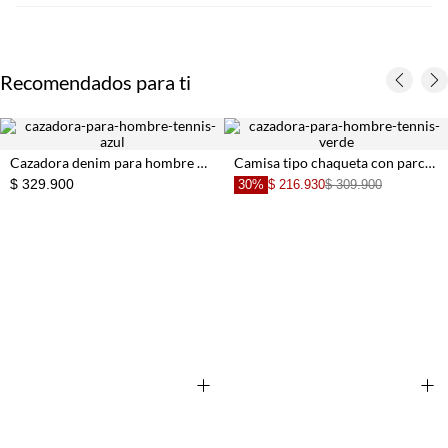
Recomendados para ti
Cazadora denim para hombre de algodón azul índigo fit relajado con costuras en contraste
Camisa tipo chaqueta con parche para hombre
$ 329.900
30%
$ 216.930
$ 309.900
+
+