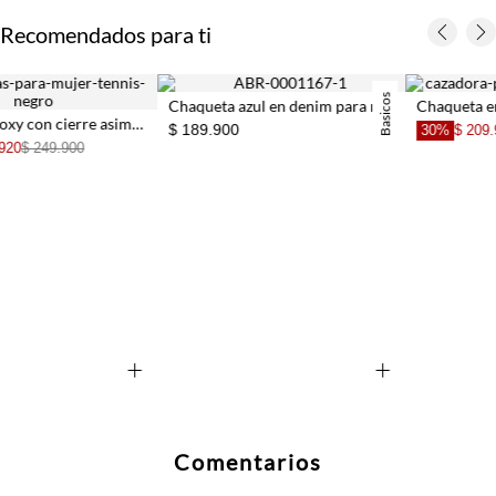
Recomendados para ti
Basicos
DANIELA SA
Chaqueta azul en denim para mujer
Chaqueta entallada con cuello XL en denim par
ón negro para mujer
$ 189.900
30%
$ 209.930
$ 299.900
+
+
Comentarios