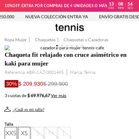
13
08
56
:
:
10%OFF EXTRA POR COMPRAS DE 4 UNIDADES O MÁS
HRS
MIN
SEG
0.000
NUEVA COLECCIÓN ENTRA YA
ENVÍO GRATIS DESDE
Ropa Mujer
Chaquetas
Chaquetas y Cazadoras
Chaqueta fit relajado con cruce asimétrico en
kaki para mujer
Referencia
:
ABR-CAZ-0001485
Tennis
30%
$ 209.930
$ 299.900
3 cuotas de
$ 69.976,67
Ver más
¿Cuál es mi talla?
Talla
XXS
XS
S
M
L