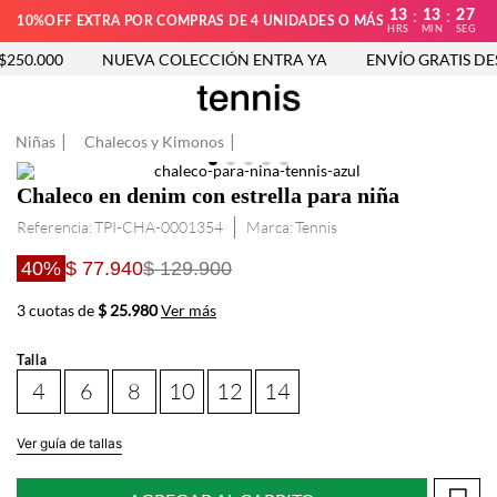
13
13
26
:
:
10%OFF EXTRA POR COMPRAS DE 4 UNIDADES O MÁS
HRS
MIN
SEG
50.000
NUEVA COLECCIÓN ENTRA YA
ENVÍO GRATIS DESD
Niñas
Chalecos y Kimonos
Chaleco en denim con estrella para niña
Referencia
:
TPI-CHA-0001354
Tennis
40%
$ 77.940
$ 129.900
3 cuotas de
$ 25.980
Ver más
Talla
4
6
8
10
12
14
Ver guía de tallas