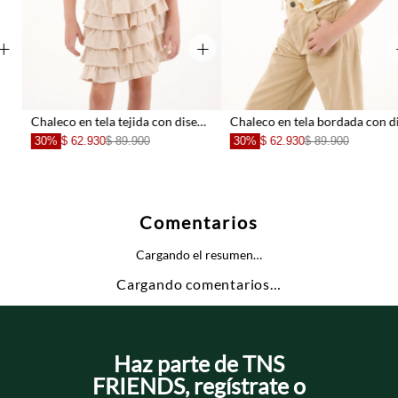
+
+
Chaleco en tela bordada con diseño de flores para niña
Chaleco manga cor
30%
$ 62.930
$ 89.900
60%
$ 43.960
$ 109.900
Comentarios
Cargando el resumen…
Cargando comentarios…
Haz parte de TNS
FRIENDS, regístrate o