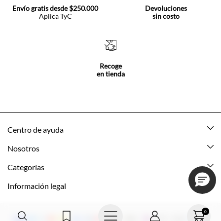
Envío gratis desde $250.000
Devoluciones
Aplica TyC
sin costo
Recoge
en tienda
Centro de ayuda
Mis pedidos
Nosotros
Rastrea tu pedido
Acerca de Tennis
Categorías
Devoluciones
Tennis Ecuador
Nuevo
Información legal
Mi cuenta
Nuestras tiendas
Mujer
Promociones vigentes
Cómo comprar
0
Tns Friends
Hombre
Política de envio y devolución