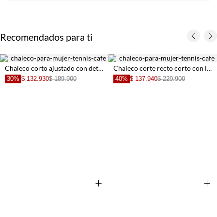
Recomendados para ti
Chaleco corto ajustado con detalles blancos tipo militar para mujer
Chaleco corte recto corto con lentejuelas de algodón rosa dorado para mujer
30%
$ 132.930
$ 189.900
40%
$ 137.940
$ 229.900
+
+