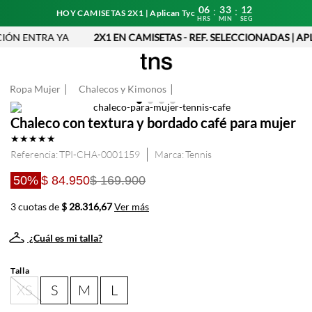
06
33
12
:
:
HOY CAMISETAS 2X1 | Aplican Tyc
HRS
MIN
SEG
ÓN ENTRA YA
2X1 EN CAMISETAS - REF. SELECCIONADAS | APL
Ropa Mujer
Chalecos y Kimonos
Chaleco con textura y bordado café para mujer
★
★
★
★
★
Referencia
:
TPI-CHA-0001159
Tennis
50%
$ 84.950
$ 169.900
3 cuotas de
$ 28.316,67
Ver más
¿Cuál es mi talla?
Talla
XS
S
M
L