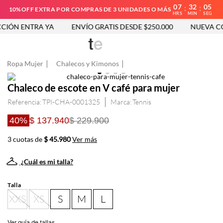
07
32
05
:
:
10%OFF EXTRA POR COMPRAS DE 3 UNIDADES O MÁS
HRS
MIN
SEG
IÓN ENTRA YA
ENVÍO GRATIS DESDE $250.000
NUEVA CO
Ropa Mujer
Chalecos y Kimonos
Chaleco de escote en V café para mujer
Referencia
:
TPI-CHA-0001325
Tennis
40%
$ 137.940
$ 229.900
3 cuotas de
$ 45.980
Ver más
¿Cuál es mi talla?
Talla
XXS
XS
S
M
L
Ver guía de tallas