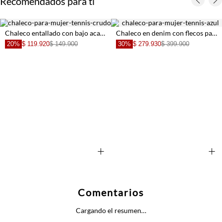
Recomendados para ti
Chaleco entallado con bajo acampanado blanco para mujer
Chaleco en denim con flecos para mujer
20%
$ 119.920
$ 149.900
30%
$ 279.930
$ 399.900
+
+
Comentarios
Cargando el resumen…