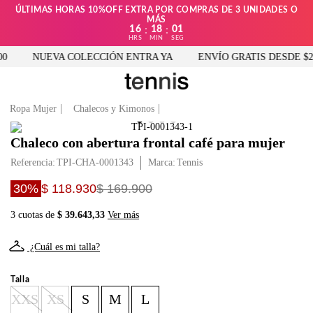
ÚLTIMAS HORAS 10%OFF EXTRA POR COMPRAS DE 3 UNIDADES O
MÁS
16
18
01
:
:
HRS
MIN
SEG
0
NUEVA COLECCIÓN ENTRA YA
ENVÍO GRATIS DESDE $250
Ropa Mujer
Chalecos y Kimonos
Chaleco con abertura frontal café para mujer
Referencia
:
TPI-CHA-0001343
Tennis
30%
$ 118.930
$ 169.900
3 cuotas de
$ 39.643,33
Ver más
¿Cuál es mi talla?
Talla
XXS
XS
S
M
L