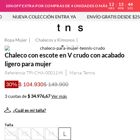
12
13
44
:
:
10%OFF EXTRA POR COMPRAS DE 4 UNIDADES O MÁS
HRS
MIN
SEG
NUEVA COLECCIÓN ENTRA YA
ENVÍO GRATIS DESDE $250
Ropa Mujer
Chalecos y Kimonos
Chaleco con escote en V crudo con acabado
ligero para mujer
Referencia
:
TPI-CHA-0001198
Tennis
30%
$ 104.930
$ 149.900
3 cuotas de
$ 34.976,67
Ver más
¿Cuál es mi talla?
Talla
XXS
XS
S
M
L