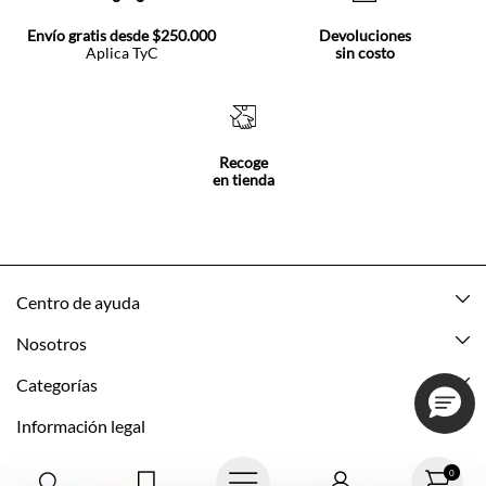
Envío gratis desde $250.000
Devoluciones
Aplica TyC
sin costo
Recoge
en tienda
Centro de ayuda
Mis pedidos
Nosotros
Rastrea tu pedido
Acerca de Tennis
Categorías
Devoluciones
Tennis Ecuador
Nuevo
Información legal
Mi cuenta
Nuestras tiendas
Mujer
Promociones vigentes
0
Cómo comprar