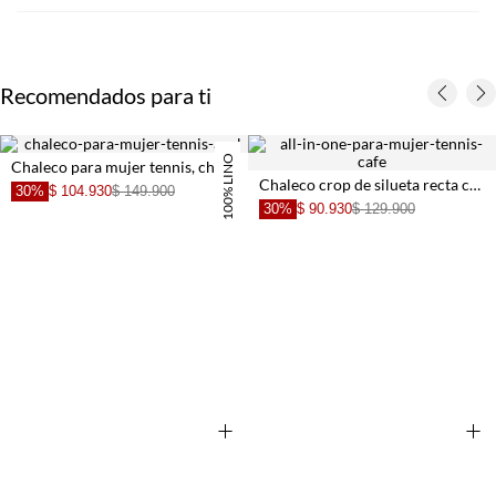
Recomendados para ti
100% LINO
Chaleco para mujer tennis, chaleco entero
Chaleco crop de silueta recta café para mujer
30%
$ 104.930
$ 149.900
30%
$ 90.930
$ 129.900
+
+