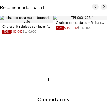
Recomendados para ti
Chaleco con caída asimétrica con estructura ligera para mujer
Chaleco fit relajado con lazos frontales en poliéster beige para mujer
40%
$ 101.940
$ 169.900
40%
$ 89.940
$ 149.900
+
+
Comentarios