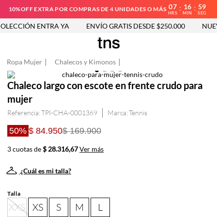
07
16
59
:
:
10%OFF EXTRA POR COMPRAS DE 4 UNIDADES O MÁS
HRS
MIN
SEG
LECCIÓN ENTRA YA
ENVÍO GRATIS DESDE $250.000
NUEV
Ropa Mujer
Chalecos y Kimonos
Chaleco largo con escote en frente crudo para
mujer
Referencia
:
TPI-CHA-0001369
Tennis
50%
$ 84.950
$ 169.900
3 cuotas de
$ 28.316,67
Ver más
¿Cuál es mi talla?
Talla
XXS
XS
S
M
L