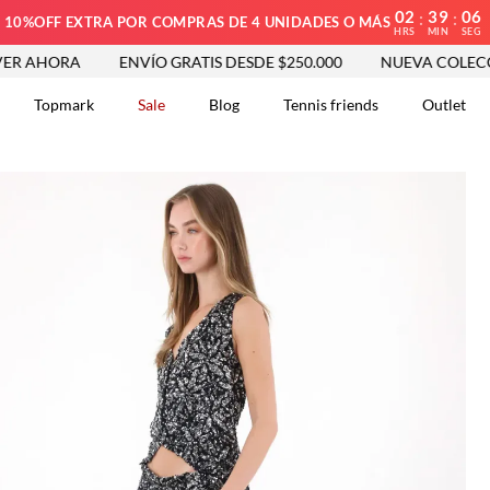
02
39
05
:
:
10%OFF EXTRA POR COMPRAS DE 4 UNIDADES O MÁS
HRS
MIN
SEG
RA
ENVÍO GRATIS DESDE $250.000
NUEVA COLECCIÓN ENT
Topmark
Sale
Blog
Tennis friends
Outlet
DOS