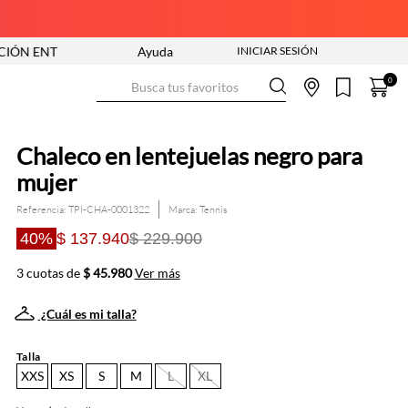
RA YA
ENVÍO GRATIS DESDE $250.000
Ayuda
Busca tus favoritos
0
Chaleco en lentejuelas negro para
mujer
Referencia
:
TPI-CHA-0001322
Tennis
40%
$ 137.940
$ 229.900
3 cuotas de
$ 45.980
Ver más
¿Cuál es mi talla?
Talla
XXS
XS
S
M
L
XL