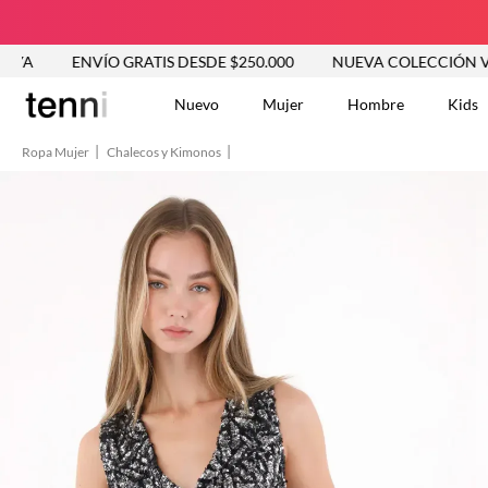
ENVÍO GRATIS DESDE $250.000
NUEVA COLECCIÓN VER AHO
Nuevo
Mujer
Hombre
Kids
Ropa Mujer
Chalecos y Kimonos
TÉRMINOS MÁS BUSCA
Tshirts
1
.
Vestidos
2
.
Jeans Mujer
3
.
Blusas
4
.
Chaleco
5
.
Falda
6
.
Chaqueta
7
.
Vestido
8
.
Short
9
.
Camisetas Mujer
10
.