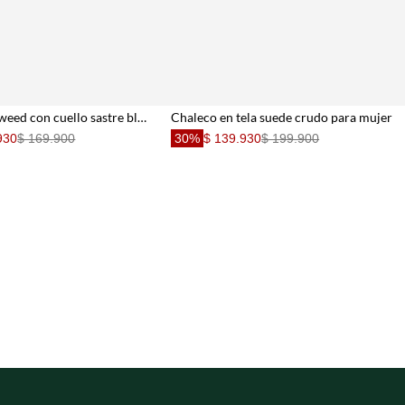
Chaleco en tweed con cuello sastre blanco para mujer
Chaleco en tela suede crudo para mujer
930
$ 169.900
30%
$ 139.930
$ 199.900