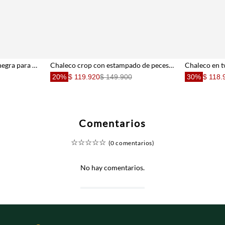
Capa con efecto encerado negra para mujer
Chaleco crop con estampado de peces en algodón naranja para mujer
20%
$ 119.920
$ 149.900
30%
$ 118.
Comentarios
☆
☆
☆
☆
☆
(0 comentarios)
No hay comentarios.