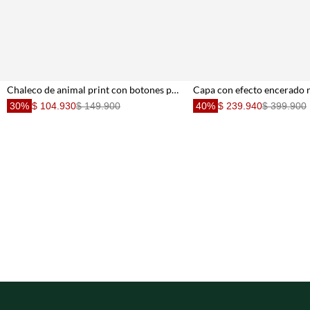
Chaleco de animal print con botones para mujer
30%
$ 104.930
$ 149.900
40%
$ 239.940
$ 399.900