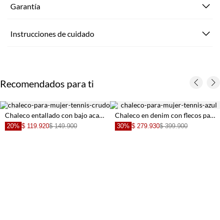
Garantía
Instrucciones de cuidado
Recomendados para ti
Chaleco entallado con bajo acampanado blanco para mujer
Chaleco en denim con flecos para mujer
$ 169.900
.900
30%
$ 279.930
$ 399.900