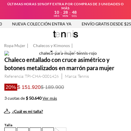
ÚLTIMAS HORAS 10%OFF EXTRA POR COMPRAS DE 3 UNIDADES O
MÁS
10
28
47
:
:
HRS
MIN
SEG
NUEVA COLECCIÓN ENTRA YA
ENVÍO GRATIS DESDE $250.
Ropa Mujer
Chalecos y Kimonos
Chaleco entallado con cruce asimétrico y
botones metalizados en marrón para mujer
Referencia
:
TPI-CHA-0001426
Tennis
20%
$ 151.920
$ 189.900
3 cuotas de
$ 50.640
Ver más
¿Cuál es mi talla?
Talla