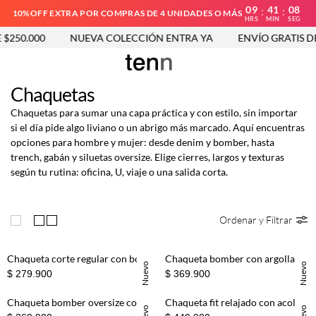
09
41
07
:
:
10%OFF EXTRA POR COMPRAS DE 4 UNIDADES O MÁS
HRS
MIN
SEG
.000
NUEVA COLECCIÓN ENTRA YA
ENVÍO GRATIS DESDE 
Chaquetas
Chaquetas para sumar una capa práctica y con estilo, sin importar
si el día pide algo liviano o un abrigo más marcado. Aquí encuentras
opciones para hombre y mujer: desde denim y bomber, hasta
trench, gabán y siluetas oversize. Elige cierres, largos y texturas
según tu rutina: oficina, U, viaje o una salida corta.
Ordenar y Filtrar
Chaqueta corte regular con bolsillos de pecho en café para hombre
Chaqueta bomber con argolla en el cuello tipo cuero café para mujer
Nuevo
Nuevo
$ 279.900
$ 369.900
Chaqueta bomber oversize con hebilla frontal tipo cuero verde oliva para mujer
Chaqueta fit relajado con acolchado de rombos en verde oliva para hombre