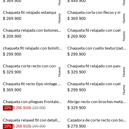
Nuevo
Nuevo
$ 369.900
$ 449.900
Chaqueta fit relajado estampada de algodón beige para mujer
Chaqueta corta con flecos y mini tachas en beige para mujer
Nuevo
Nuevo
$ 269.900
$ 369.900
Chaqueta relajada con botones en denim para mujer
Chaqueta fit relajado con cuello alto asimétrico en denim para mujer
Nuevo
$ 209.900
$ 269.900
+
+
chaqueta fit relajado con bolsillo angular en denim para hombre
Chaqueta con cuello texturizado en algodón kaki para hombre
$ 299.900
$ 299.900
+
+
Chaqueta corte recto con cordones dorados de algodón negro para mujer
Chaqueta fit relajado con panel de encaje en algodón beige para mujer
Nuevo
Nuevo
$ 329.900
$ 329.900
+
+
Chaqueta fit recto tipo vintage en denim para hombre
Chaqueta fit relajado con cuello amplio de denim para mujer
Nuevo
$ 369.900
$ 299.900
+
+
Chaqueta con pliegues frontales en verde salvia para mujer
Abrigo recto con broches metálicos en algodón beige para hombre
$ 329.900
10%
$ 206.910
$ 229.900
+
+
Chaqueta relaxed fit con detalle fruncido en algodón marrón para mujer
Cazadora de corte recto con bolsillos frontales en algodón camel para hombre
$ 279.900
10%
$ 269.910
$ 299.900