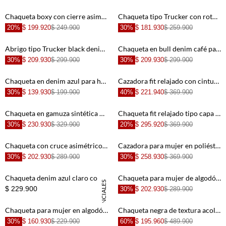
+
+
Chaqueta boxy con cierre asimétrico de botones metálicos en algodón negro para mujer
Chaqueta tipo Trucker con rotos azul para hombre
20%
$ 199.920
$ 249.900
30%
$ 181.930
$ 259.900
+
+
Abrigo tipo Trucker black denim para hombre
Chaqueta en bull denim café para hombre
30%
$ 209.930
$ 299.900
30%
$ 209.930
$ 299.900
+
+
Chaqueta en denim azul para hombre
Cazadora fit relajado con cinturón de algodón beige para mujer
30%
$ 139.930
$ 199.900
40%
$ 221.940
$ 369.900
+
+
Chaqueta en gamuza sintética negra para hombre
Chaqueta fit relajado tipo capa tachonado de algodón kaki para mujer
30%
$ 230.930
$ 329.900
20%
$ 295.920
$ 369.900
+
+
Chaqueta con cruce asimétrico y cuello alto en negro para mujer
Cazadora para mujer en poliéster camel corta con cuello pañuelo
30%
$ 202.930
$ 289.900
30%
$ 258.930
$ 369.900
+
+
Chaqueta denim azul claro con con detalle curvo en la parte inferior para mujer
Chaqueta para mujer de algodón índigo corta con capa
ESENCIALES
$ 229.900
30%
$ 202.930
$ 289.900
+
+
Chaqueta para mujer en algodón azul holgada con cuello amplio
Chaqueta negra de textura acolchada para hombre
30%
$ 160.930
$ 229.900
60%
$ 195.960
$ 489.900