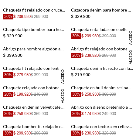
+
+
Chaqueta fit relajado con cruce asimétrico en kaki para mujer
Cazadora denim para hombre de algodón azul índigo fit relajado con costuras en contraste
$ 329.900
30%
$ 209.930
$ 299.900
+
+
Chaqueta tipo bomber para hombre en algodón verde oliva fit recto con parche de tigre
Chaqueta entallada con cuello XL en denim para mujer
DANIELA SALCEDO
$ 329.900
30%
$ 209.930
$ 299.900
+
+
Abrigo para hombre algodón azul fit recto con borreguito
Abrigo fit relajado con botones dobles azul para mujer
DANIELA SALCEDO
$ 399.900
20%
$ 239.920
$ 299.900
+
+
Chaqueta fit relajado con lentejuelas en algodón azul claro para mujer
Chaqueta denim fit recto con lavado medio desgastado en algodón azul para hombre
DANIELA SALCEDO
$ 219.900
30%
$ 279.930
$ 399.900
+
+
Chaqueta relajada con botones dorados de algodón beige para mujer
Chaqueta en bull denim resinada negra para hombre
DANIELA SALCEDO
20%
$ 199.920
$ 249.900
30%
$ 258.930
$ 369.900
+
+
Chaqueta en denim velvet café para hombre
Abrigo con diseño preteñido a cuadros para hombre
30%
$ 258.930
$ 369.900
30%
$ 174.930
$ 249.900
+
+
Chaqueta bomber fit relajado con bordado floral en algodón azul índigo para mujer
Chaqueta con textura en relieve en algodón blanco para mujer
30%
$ 209.930
$ 299.900
30%
$ 230.930
$ 329.900